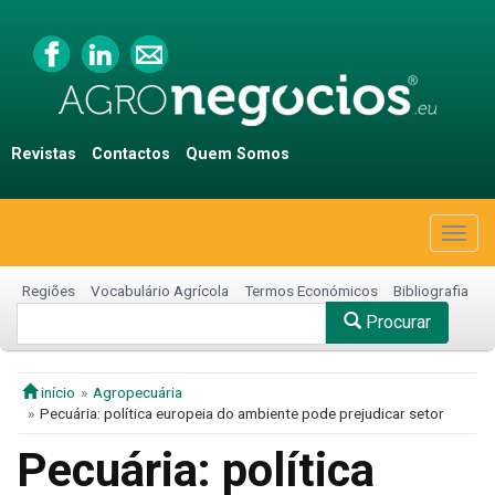
Revistas
Contactos
Quem Somos
Togg
navig
Regiões
Vocabulário Agrícola
Termos Económicos
Bibliografia
Procurar
início
Agropecuária
Pecuária: política europeia do ambiente pode prejudicar setor
Pecuária: política