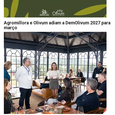
Agromillora e Olivum adiam a DemOlivum 2027 para
março