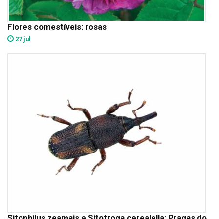
Flores comestíveis: rosas
27 jul
Sitophilus zeamais e Sitotroga cerealella: Pragas do