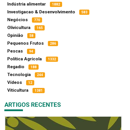
Indústria alimentar
1882
Investigacao & Desenvolvimento
583
Negócios
770
Olivicultura
165
Opinião
58
Pequenos Frutos
286
Pescas
94
Política Agrícola
1332
Regadio
188
Tecnologia
244
Vídeos
12
Viticultura
1381
ARTIGOS RECENTES