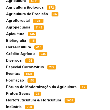
Agricultura
5351
Agricultura Biológica
372
Agricultura de Precisão
66
Agroflorestal
1781
Agropecuária
1143
Apicultura
146
Bibliografia
15
Cerealicultura
415
Crédito Agrícola
245
Diversos
108
Especial Coronavírus
279
Eventos
1831
Formação
156
Fóruns de Modernização da Agricultura
17
Frutos Secos
73
Hortofruticultura & Floricultura
1658
Indústria
708