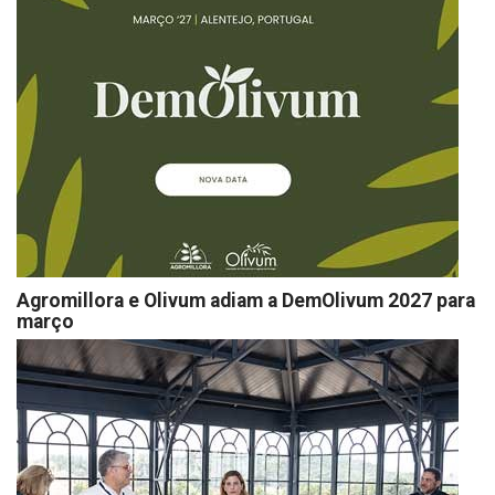
Agromillora e Olivum adiam a DemOlivum 2027 para
março