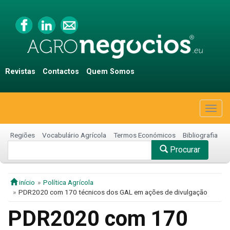
Revistas
Contactos
Quem Somos
Togg
navig
Regiões
Vocabulário Agrícola
Termos Económicos
Bibliografia
Procurar
início
Política Agrícola
PDR2020 com 170 técnicos dos GAL em ações de divulgação
PDR2020 com 170