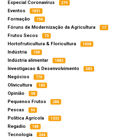
Especial Coronavírus
279
Eventos
1831
Formação
156
Fóruns de Modernização da Agricultura
17
Frutos Secos
73
Hortofruticultura & Floricultura
1658
Indústria
708
Indústria alimentar
1882
Investigacao & Desenvolvimento
583
Negócios
770
Olivicultura
165
Opinião
58
Pequenos Frutos
286
Pescas
94
Política Agrícola
1332
Regadio
188
Tecnologia
244