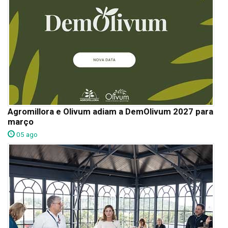
Agromillora e Olivum adiam a DemOlivum 2027 para
março
05 ago