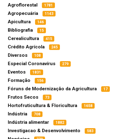
Agroflorestal
1781
Agropecuária
1143
Apicultura
146
Bibliografia
15
Cerealicultura
415
Crédito Agrícola
245
Diversos
108
Especial Coronavírus
279
Eventos
1831
Formação
156
Fóruns de Modernização da Agricultura
17
Frutos Secos
73
Hortofruticultura & Floricultura
1658
Indústria
708
Indústria alimentar
1882
Investigacao & Desenvolvimento
583
Negócios