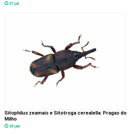
27 jul
Sitophilus zeamais e Sitotroga cerealella: Pragas do
Milho
23 jan