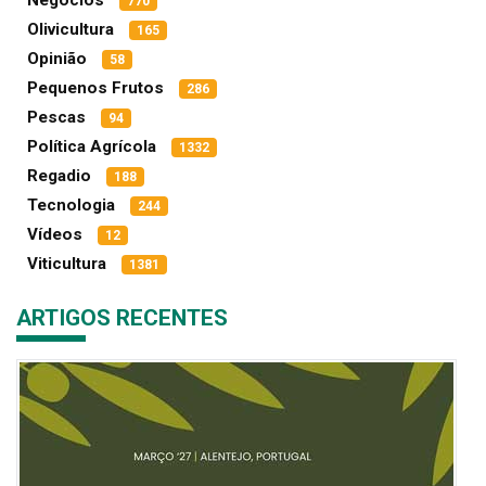
770
Olivicultura
165
Opinião
58
Pequenos Frutos
286
Pescas
94
Política Agrícola
1332
Regadio
188
Tecnologia
244
Vídeos
12
Viticultura
1381
ARTIGOS RECENTES