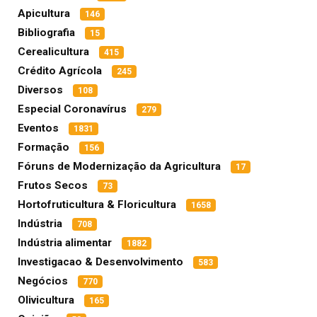
Apicultura
146
Bibliografia
15
Cerealicultura
415
Crédito Agrícola
245
Diversos
108
Especial Coronavírus
279
Eventos
1831
Formação
156
Fóruns de Modernização da Agricultura
17
Frutos Secos
73
Hortofruticultura & Floricultura
1658
Indústria
708
Indústria alimentar
1882
Investigacao & Desenvolvimento
583
Negócios
770
Olivicultura
165