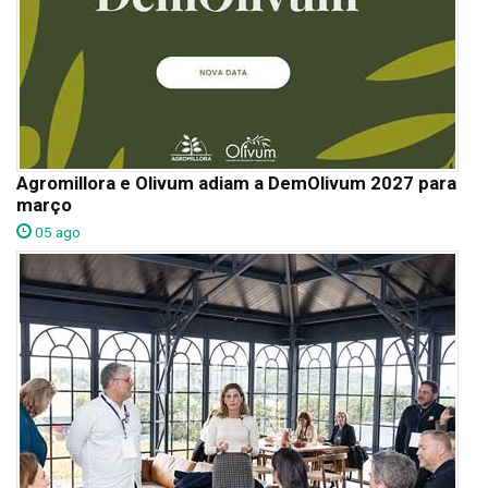
Agromillora e Olivum adiam a DemOlivum 2027 para
março
05 ago