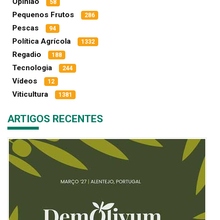
Opinião
58
Pequenos Frutos
286
Pescas
94
Política Agrícola
1332
Regadio
188
Tecnologia
244
Vídeos
12
Viticultura
1381
ARTIGOS RECENTES