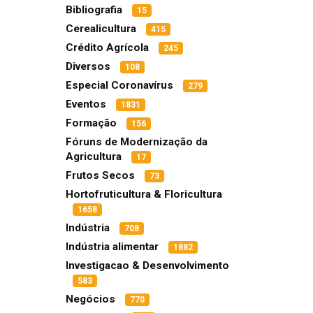
Bibliografia
15
Cerealicultura
415
Crédito Agrícola
245
Diversos
108
Especial Coronavírus
279
Eventos
1831
Formação
156
Fóruns de Modernização da
Agricultura
17
Frutos Secos
73
Hortofruticultura & Floricultura
1658
Indústria
708
Indústria alimentar
1882
Investigacao & Desenvolvimento
583
Negócios
770