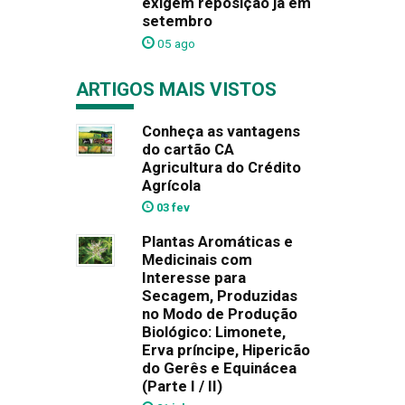
exigem reposição já em
setembro
05 ago
ARTIGOS MAIS VISTOS
Conheça as vantagens
do cartão CA
Agricultura do Crédito
Agrícola
03 fev
Plantas Aromáticas e
Medicinais com
Interesse para
Secagem, Produzidas
no Modo de Produção
Biológico: Limonete,
Erva príncipe, Hipericão
do Gerês e Equinácea
(Parte I / II)