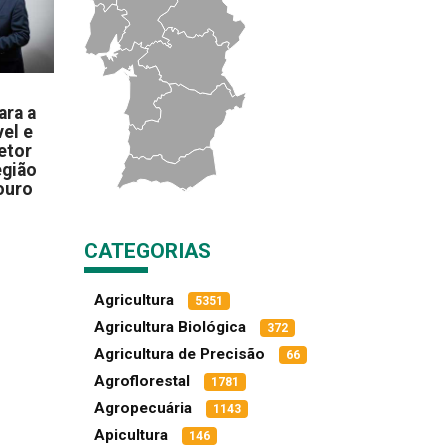
ara a
el e
etor
egião
ouro
CATEGORIAS
Agricultura
5351
Agricultura Biológica
372
Agricultura de Precisão
66
Agroflorestal
1781
Agropecuária
1143
Apicultura
146