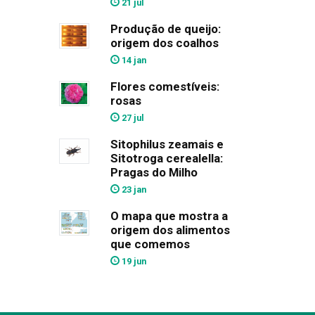
21 jul
Produção de queijo:
origem dos coalhos
14 jan
Flores comestíveis:
rosas
27 jul
Sitophilus zeamais e
Sitotroga cerealella:
Pragas do Milho
23 jan
O mapa que mostra a
origem dos alimentos
que comemos
19 jun