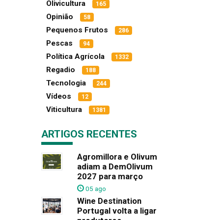
Olivicultura
165
Opinião
58
Pequenos Frutos
286
Pescas
94
Política Agrícola
1332
Regadio
188
Tecnologia
244
Vídeos
12
Viticultura
1381
ARTIGOS RECENTES
Agromillora e Olivum
adiam a DemOlivum
2027 para março
05 ago
Wine Destination
Portugal volta a ligar