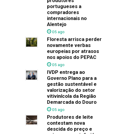
produtores
portugueses a
compradores
internacionais no
Alentejo
05 ago
Floresta arrisca perder
novamente verbas
europeias por atrasos
nos apoios do PEPAC
05 ago
IVDP entrega ao
Governo Plano para a
gestão sustentável e
valorização do setor
vitivinícola da Região
Demarcada do Douro
05 ago
Produtores de leite
contestam nova
descida do preço e