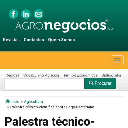
Revistas
Contactos
Quem Somos
Togg
navig
Regiões
Vocabulário Agrícola
Termos Económicos
Bibliografia
Procurar
início
Agricultura
Palestra técnico-científica sobre Fogo Bacteriano
Palestra técnico-