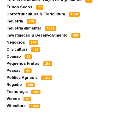
Fóruns de Modernização da Agricultura
17
Frutos Secos
73
Hortofruticultura & Floricultura
1658
Indústria
708
Indústria alimentar
1882
Investigacao & Desenvolvimento
583
Negócios
770
Olivicultura
165
Opinião
58
Pequenos Frutos
286
Pescas
94
Política Agrícola
1332
Regadio
188
Tecnologia
244
Vídeos
12
Viticultura
1381