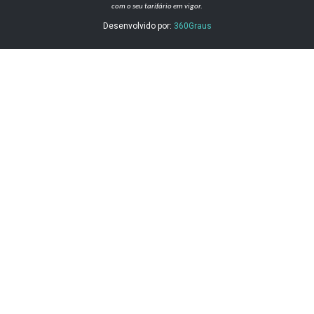
com o seu tarifário em vigor.
Desenvolvido por:
360Graus