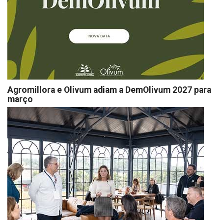
Agromillora e Olivum adiam a DemOlivum 2027 para
março