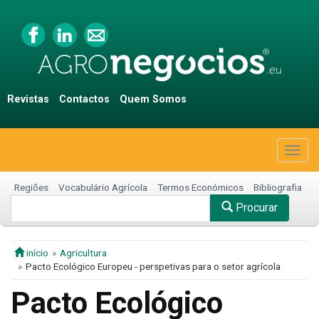
Revistas
Contactos
Quem Somos
Togg
navig
Regiões
Vocabulário Agrícola
Termos Económicos
Bibliografia
Procurar
início
Agricultura
Pacto Ecológico Europeu - perspetivas para o setor agrícola
Pacto Ecológico