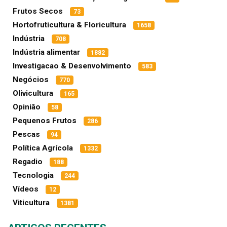
Frutos Secos
73
Hortofruticultura & Floricultura
1658
Indústria
708
Indústria alimentar
1882
Investigacao & Desenvolvimento
583
Negócios
770
Olivicultura
165
Opinião
58
Pequenos Frutos
286
Pescas
94
Política Agrícola
1332
Regadio
188
Tecnologia
244
Vídeos
12
Viticultura
1381