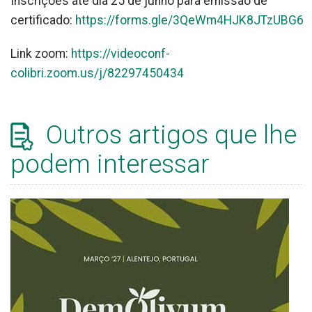
Inscrições até dia 25 de junho para emissão de
certificado:
https://forms.gle/3QeWm4HJK8JTzUBG6
Link zoom:
https://videoconf-
colibri.zoom.us/j/82297450434
Outros artigos que lhe
podem interessar