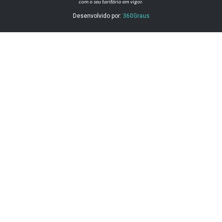
com o seu tarifário em vigor.
Desenvolvido por:
360Graus