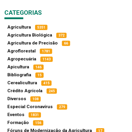
CATEGORIAS
Agricultura
5351
Agricultura Biológica
372
Agricultura de Precisão
66
Agroflorestal
1781
Agropecuária
1143
Apicultura
146
Bibliografia
15
Cerealicultura
415
Crédito Agrícola
245
Diversos
108
Especial Coronavírus
279
Eventos
1831
Formação
156
Fóruns de Modernização da Agricultura
17