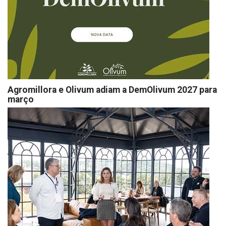
Agromillora e Olivum adiam a DemOlivum 2027 para
março