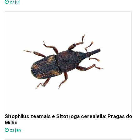
27 jul
Sitophilus zeamais e Sitotroga cerealella: Pragas do
Milho
23 jan