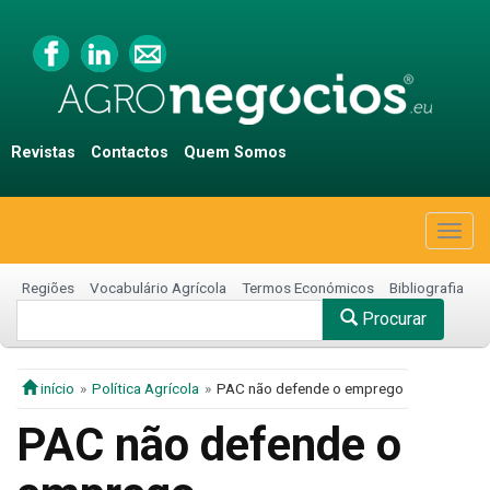
Revistas
Contactos
Quem Somos
Togg
navig
Regiões
Vocabulário Agrícola
Termos Económicos
Bibliografia
Procurar
início
Política Agrícola
PAC não defende o emprego
PAC não defende o