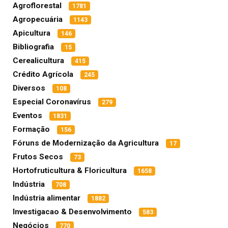
Agroflorestal
1781
Agropecuária
1143
Apicultura
146
Bibliografia
15
Cerealicultura
415
Crédito Agrícola
245
Diversos
108
Especial Coronavírus
279
Eventos
1831
Formação
156
Fóruns de Modernização da Agricultura
17
Frutos Secos
73
Hortofruticultura & Floricultura
1658
Indústria
708
Indústria alimentar
1882
Investigacao & Desenvolvimento
583
Negócios
770