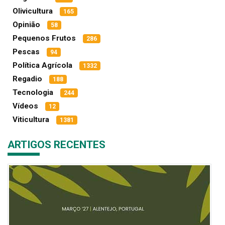
Olivicultura
165
Opinião
58
Pequenos Frutos
286
Pescas
94
Política Agrícola
1332
Regadio
188
Tecnologia
244
Vídeos
12
Viticultura
1381
ARTIGOS RECENTES