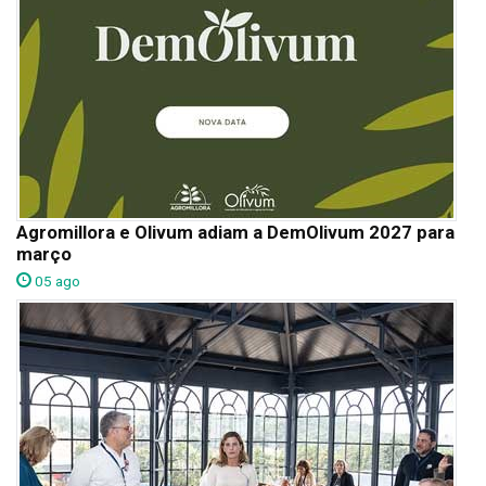
Agromillora e Olivum adiam a DemOlivum 2027 para
março
05 ago