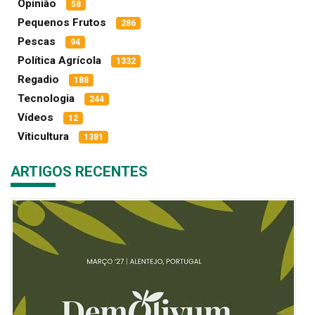
Opinião
58
Pequenos Frutos
286
Pescas
94
Política Agrícola
1332
Regadio
188
Tecnologia
244
Vídeos
12
Viticultura
1381
ARTIGOS RECENTES