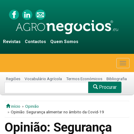
Revistas
Contactos
Quem Somos
Togg
navig
Regiões
Vocabulário Agrícola
Termos Económicos
Bibliografia
Procurar
início
Opinião
Opinião: Segurança alimentar no âmbito da Covid-19
Opinião: Segurança