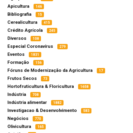
Apicultura
146
Bibliografia
15
Cerealicultura
415
Crédito Agrícola
245
Diversos
108
Especial Coronavírus
279
Eventos
1831
Formação
156
Fóruns de Modernização da Agricultura
17
Frutos Secos
73
Hortofruticultura & Floricultura
1658
Indústria
708
Indústria alimentar
1882
Investigacao & Desenvolvimento
583
Negócios
770
Olivicultura
165