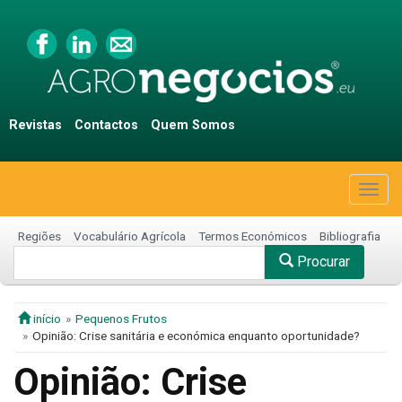
Revistas
Contactos
Quem Somos
Togg
navig
Regiões
Vocabulário Agrícola
Termos Económicos
Bibliografia
Procurar
início
Pequenos Frutos
Opinião: Crise sanitária e económica enquanto oportunidade?
Opinião: Crise