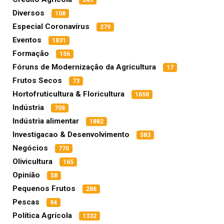
Diversos
108
Especial Coronavírus
279
Eventos
1831
Formação
156
Fóruns de Modernização da Agricultura
17
Frutos Secos
73
Hortofruticultura & Floricultura
1658
Indústria
708
Indústria alimentar
1882
Investigacao & Desenvolvimento
583
Negócios
770
Olivicultura
165
Opinião
58
Pequenos Frutos
286
Pescas
94
Política Agrícola
1332