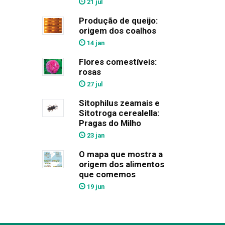
21 jul
Produção de queijo:
origem dos coalhos
14 jan
Flores comestíveis:
rosas
27 jul
Sitophilus zeamais e
Sitotroga cerealella:
Pragas do Milho
23 jan
O mapa que mostra a
origem dos alimentos
que comemos
19 jun