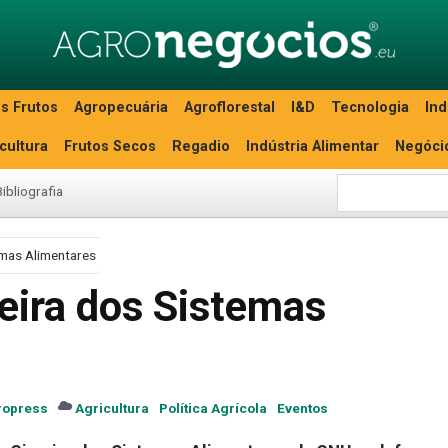
s Frutos
Agropecuária
Agroflorestal
I&D
Tecnologia
Ind
icultura
Frutos Secos
Regadio
Indústria Alimentar
Negóci
Bibliografia
mas Alimentares
ira dos Sistemas
ropress
Agricultura
Política Agrícola
Eventos