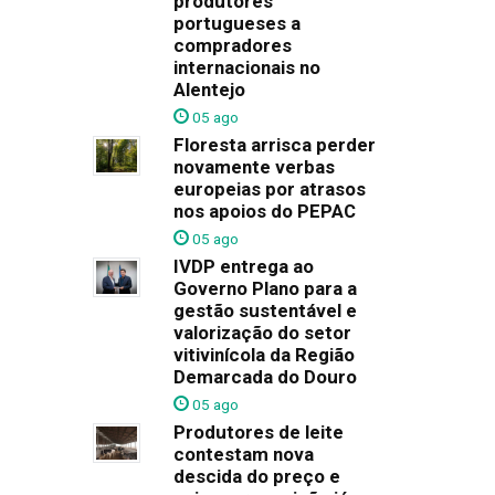
produtores
portugueses a
compradores
internacionais no
Alentejo
05 ago
Floresta arrisca perder
novamente verbas
europeias por atrasos
nos apoios do PEPAC
05 ago
IVDP entrega ao
Governo Plano para a
gestão sustentável e
valorização do setor
vitivinícola da Região
Demarcada do Douro
05 ago
Produtores de leite
contestam nova
descida do preço e