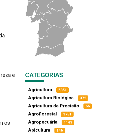
 da
e
CATEGORIAS
breza e
Agricultura
5351
Agricultura Biológica
372
Agricultura de Precisão
66
Agroflorestal
1781
Agropecuária
am os
1143
Apicultura
146