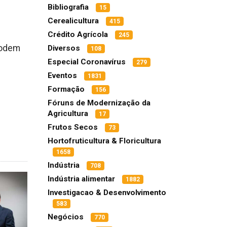
Bibliografia
15
Cerealicultura
415
Crédito Agrícola
245
podem
Diversos
108
Especial Coronavírus
279
Eventos
1831
Formação
156
Fóruns de Modernização da
Agricultura
17
Frutos Secos
73
Hortofruticultura & Floricultura
1658
Indústria
708
Indústria alimentar
1882
Investigacao & Desenvolvimento
583
Negócios
770