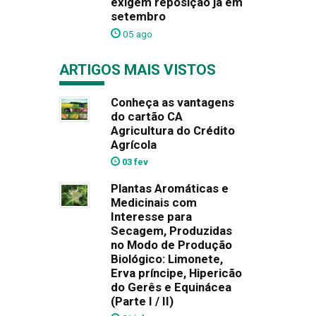
exigem reposição já em
setembro
05 ago
ARTIGOS MAIS VISTOS
Conheça as vantagens
do cartão CA
Agricultura do Crédito
Agrícola
03 fev
Plantas Aromáticas e
Medicinais com
Interesse para
Secagem, Produzidas
no Modo de Produção
Biológico: Limonete,
Erva príncipe, Hipericão
do Gerês e Equinácea
(Parte I / II)