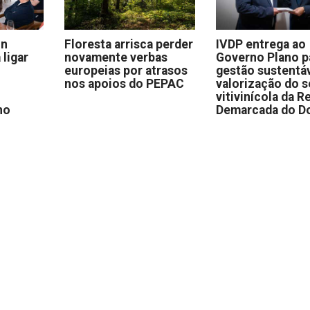
on
Floresta arrisca perder
IVDP entrega ao
 ligar
novamente verbas
Governo Plano p
europeias por atrasos
gestão sustentáv
nos apoios do PEPAC
valorização do s
vitivinícola da R
no
Demarcada do D