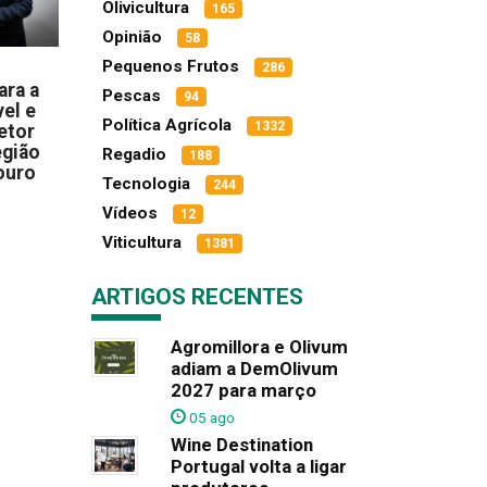
Olivicultura
165
Opinião
58
Pequenos Frutos
286
ara a
Pescas
94
el e
Política Agrícola
1332
etor
egião
Regadio
188
ouro
Tecnologia
244
Vídeos
12
Viticultura
1381
ARTIGOS RECENTES
Agromillora e Olivum
adiam a DemOlivum
2027 para março
05 ago
Wine Destination
Portugal volta a ligar