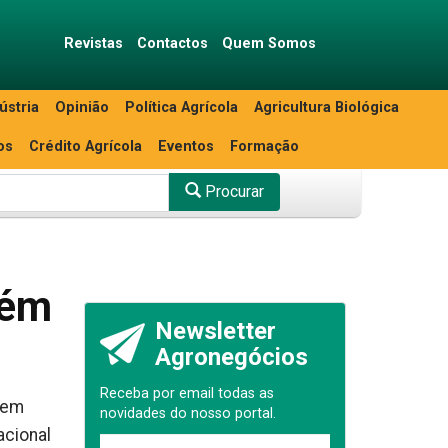
Revistas
Contactos
Quem Somos
ústria
Opinião
Política Agrícola
Agricultura Biológica
os
Crédito Agrícola
Eventos
Formação
Procurar
rém
Newsletter
Agronegócios
Receba por email todas as
 em
novidades do nosso portal.
acional