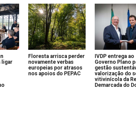
on
Floresta arrisca perder
IVDP entrega ao
 ligar
novamente verbas
Governo Plano p
europeias por atrasos
gestão sustentáv
nos apoios do PEPAC
valorização do s
vitivinícola da R
no
Demarcada do D