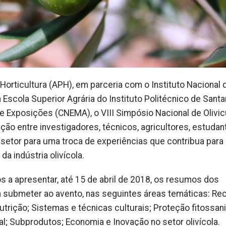
orticultura (APH), em parceria com o Instituto Nacional 
 a Escola Superior Agrária do Instituto Politécnico de Sant
e Exposições (CNEMA), o VIII Simpósio Nacional de Olivic
o entre investigadores, técnicos, agricultores, estudan
 setor para uma troca de experiências que contribua para
a indústria olivícola.
 a apresentar, até 15 de abril de 2018, os resumos dos
m submeter ao avento, nas seguintes áreas temáticas: Re
trição; Sistemas e técnicas culturais; Proteção fitossanit
al; Subprodutos; Economia e Inovação no setor olivícola.