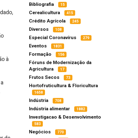
Bibliografia
15
idado,
Cerealicultura
415
Crédito Agrícola
245
Diversos
108
ão
Especial Coronavírus
279
Eventos
1831
Formação
156
ão à
Fóruns de Modernização da
Agricultura
17
Frutos Secos
73
 a
Hortofruticultura & Floricultura
à
1658
Indústria
708
Indústria alimentar
1882
s
Investigacao & Desenvolvimento
583
Negócios
770