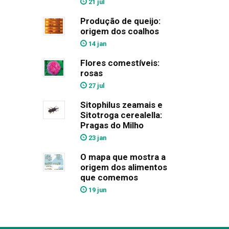
21 jul
Produção de queijo:
origem dos coalhos
14 jan
Flores comestíveis:
rosas
27 jul
Sitophilus zeamais e
Sitotroga cerealella:
Pragas do Milho
23 jan
O mapa que mostra a
origem dos alimentos
que comemos
19 jun