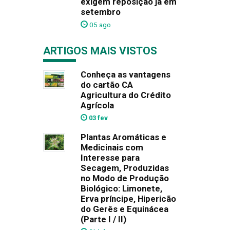
exigem reposição já em
setembro
05 ago
ARTIGOS MAIS VISTOS
Conheça as vantagens
do cartão CA
Agricultura do Crédito
Agrícola
03 fev
Plantas Aromáticas e
Medicinais com
Interesse para
Secagem, Produzidas
no Modo de Produção
Biológico: Limonete,
Erva príncipe, Hipericão
do Gerês e Equinácea
(Parte I / II)