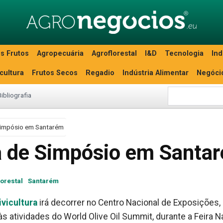
s Frutos
Agropecuária
Agroflorestal
I&D
Tecnologia
Ind
icultura
Frutos Secos
Regadio
Indústria Alimentar
Negóci
Bibliografia
 Simpósio em Santarém
ma de Simpósio em Santa
orestal
Santarém
ivicultura
irá decorrer no Centro Nacional de Exposições,
s atividades do World Olive Oil Summit, durante a Feira N