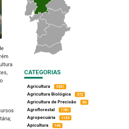
de
arém
ultura
CATEGORIAS
tes,
 o
Agricultura
5351
Agricultura Biológica
372
Agricultura de Precisão
66
Agroflorestal
cursos
1781
Agropecuária
ária;
1143
Apicultura
146