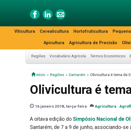
Viticultura
Cerealicultura
Hortofruticultura
Pequeno
Apicultura
Agricultura de Precisão
Oliv
Regiões
Vocabulário Agrícola
Termos Económicos
início
Regiões
Santarém
Olivicultura é tema de
Olivicultura é te
16 janeiro 2018, terça-feira
Agricultura
Agrofl
A oitava edição do
Simpósio Nacional de Ol
Santarém, de 7 a 9 de junho, associando-se à