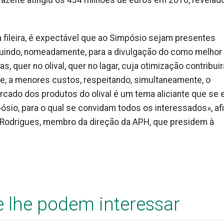
 azeite atingiu os 434 milhões de euros em 2016, revelad
 fileira, é expectável que ao Simpósio sejam presentes
uindo, nomeadamente, para a divulgação do como melhor
s, quer no olival, quer no lagar, cuja otimização contribui
e, a menores custos, respeitando, simultaneamente, o
rcado dos produtos do olival é um tema aliciante que se 
ósio, para o qual se convidam todos os interessados», a
o Rodrigues, membro da direção da APH, que presidem à
e lhe podem interessar