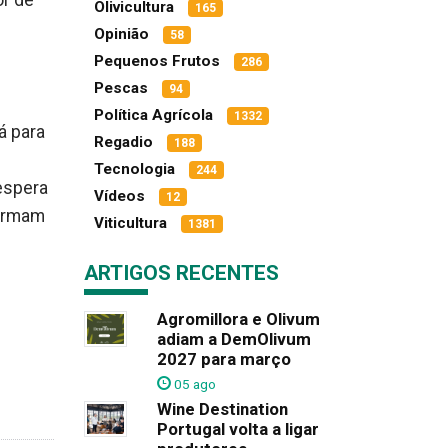
or de
Olivicultura
165
Opinião
58
Pequenos Frutos
286
Pescas
94
Política Agrícola
1332
rá para
Regadio
188
Tecnologia
244
espera
Vídeos
12
firmam
Viticultura
1381
ARTIGOS RECENTES
Agromillora e Olivum
adiam a DemOlivum
2027 para março
05 ago
Wine Destination
Portugal volta a ligar