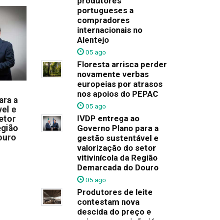
produtores
portugueses a
compradores
internacionais no
Alentejo
05 ago
Floresta arrisca perder
novamente verbas
europeias por atrasos
nos apoios do PEPAC
ara a
05 ago
el e
IVDP entrega ao
etor
egião
Governo Plano para a
ouro
gestão sustentável e
valorização do setor
vitivinícola da Região
Demarcada do Douro
05 ago
Produtores de leite
contestam nova
descida do preço e