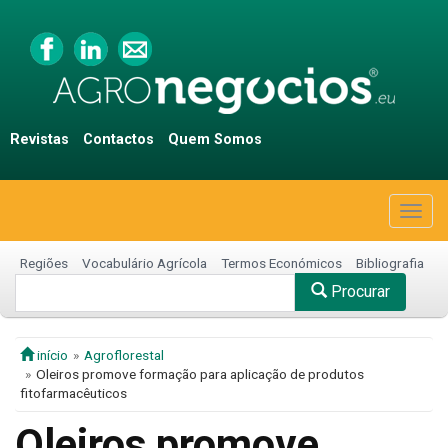
Revistas
Contactos
Quem Somos
Togg
navig
Regiões
Vocabulário Agrícola
Termos Económicos
Bibliografia
Procurar
início
Agroflorestal
Oleiros promove formação para aplicação de produtos
fitofarmacêuticos
Oleiros promove