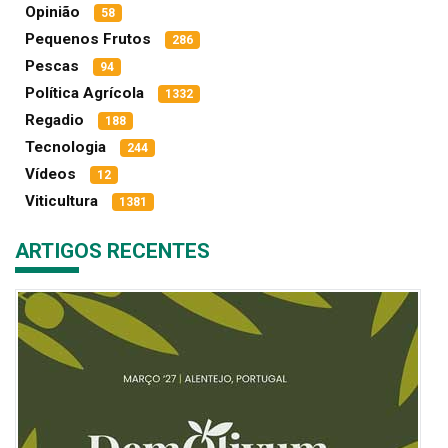
Opinião
58
Pequenos Frutos
286
Pescas
94
Política Agrícola
1332
Regadio
188
Tecnologia
244
Vídeos
12
Viticultura
1381
ARTIGOS RECENTES