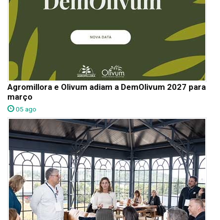
Agromillora e Olivum adiam a DemOlivum 2027 para
março
05 ago