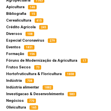
Agropecuária
1143
Apicultura
146
Bibliografia
15
Cerealicultura
415
Crédito Agrícola
245
Diversos
108
Especial Coronavírus
279
Eventos
1831
Formação
156
Fóruns de Modernização da Agricultura
17
Frutos Secos
73
Hortofruticultura & Floricultura
1658
Indústria
708
Indústria alimentar
1882
Investigacao & Desenvolvimento
583
Negócios
770
Olivicultura
165