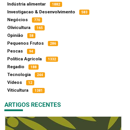
Indústria alimentar
1882
Investigacao & Desenvolvimento
583
Negócios
770
Olivicultura
165
Opinião
58
Pequenos Frutos
286
Pescas
94
Política Agrícola
1332
Regadio
188
Tecnologia
244
Vídeos
12
Viticultura
1381
ARTIGOS RECENTES