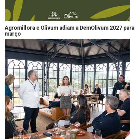
Agromillora e Olivum adiam a DemOlivum 2027 para
março