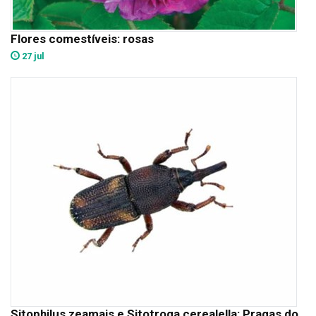
Flores comestíveis: rosas
27 jul
Sitophilus zeamais e Sitotroga cerealella: Pragas do