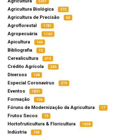
Agricultura
5351
Agricultura Biológica
372
Agricultura de Precisão
66
Agroflorestal
1781
Agropecuária
1143
Apicultura
146
Bibliografia
15
Cerealicultura
415
Crédito Agrícola
245
Diversos
108
Especial Coronavírus
279
Eventos
1831
Formação
156
Fóruns de Modernização da Agricultura
17
Frutos Secos
73
Hortofruticultura & Floricultura
1658
Indústria
708