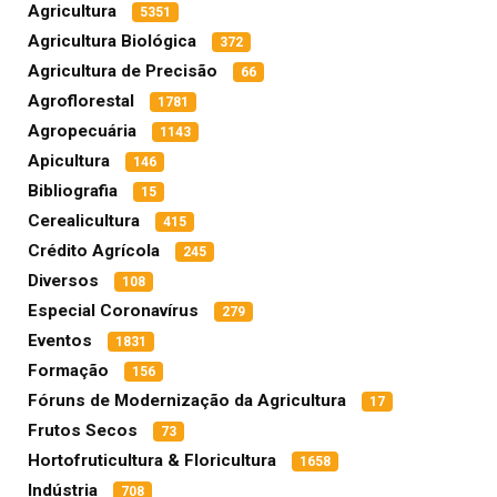
Agricultura
5351
Agricultura Biológica
372
Agricultura de Precisão
66
Agroflorestal
1781
Agropecuária
1143
Apicultura
146
Bibliografia
15
Cerealicultura
415
Crédito Agrícola
245
Diversos
108
Especial Coronavírus
279
Eventos
1831
Formação
156
Fóruns de Modernização da Agricultura
17
Frutos Secos
73
Hortofruticultura & Floricultura
1658
Indústria
708