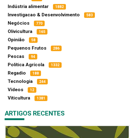
Indústria alimentar
1882
Investigacao & Desenvolvimento
583
Negócios
770
Olivicultura
165
Opinião
58
Pequenos Frutos
286
Pescas
94
Política Agrícola
1332
Regadio
188
Tecnologia
244
Vídeos
12
Viticultura
1381
ARTIGOS RECENTES