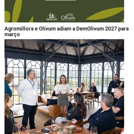
Agromillora e Olivum adiam a DemOlivum 2027 para
março