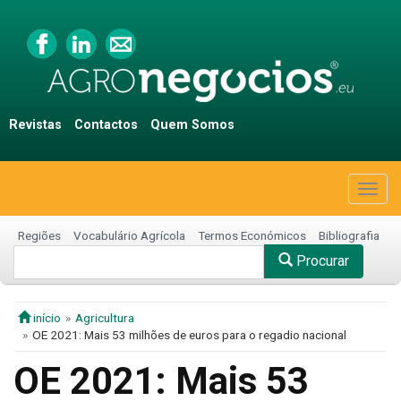
Revistas
Contactos
Quem Somos
Togg
navig
Regiões
Vocabulário Agrícola
Termos Económicos
Bibliografia
Procurar
início
Agricultura
OE 2021: Mais 53 milhões de euros para o regadio nacional
OE 2021: Mais 53