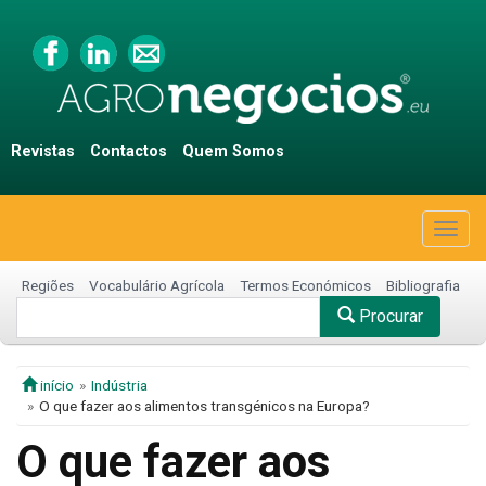
Revistas
Contactos
Quem Somos
Togg
navig
Regiões
Vocabulário Agrícola
Termos Económicos
Bibliografia
Procurar
início
Indústria
O que fazer aos alimentos transgénicos na Europa?
O que fazer aos