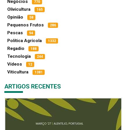
Negócios
770
Olivicultura
165
Opinião
58
Pequenos Frutos
286
Pescas
94
Política Agrícola
1332
Regadio
188
Tecnologia
244
Vídeos
12
Viticultura
1381
ARTIGOS RECENTES