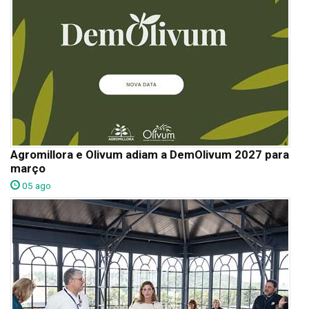
Agromillora e Olivum adiam a DemOlivum 2027 para
março
05 ago