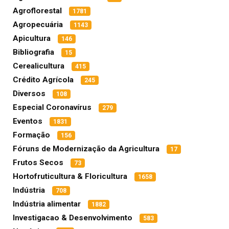
Agroflorestal
1781
Agropecuária
1143
Apicultura
146
Bibliografia
15
Cerealicultura
415
Crédito Agrícola
245
Diversos
108
Especial Coronavírus
279
Eventos
1831
Formação
156
Fóruns de Modernização da Agricultura
17
Frutos Secos
73
Hortofruticultura & Floricultura
1658
Indústria
708
Indústria alimentar
1882
Investigacao & Desenvolvimento
583