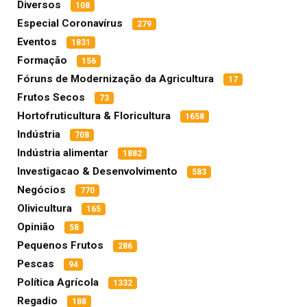
Diversos
108
Especial Coronavírus
279
Eventos
1831
Formação
156
Fóruns de Modernização da Agricultura
17
Frutos Secos
73
Hortofruticultura & Floricultura
1658
Indústria
708
Indústria alimentar
1882
Investigacao & Desenvolvimento
583
Negócios
770
Olivicultura
165
Opinião
58
Pequenos Frutos
286
Pescas
94
Política Agrícola
1332
Regadio
188