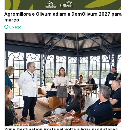
Agromillora e Olivum adiam a DemOlivum 2027 para
março
05 ago
Wine Destination Portugal volta a ligar produtores