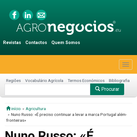
Revistas
Contactos
Quem Somos
Togg
navig
Regiões
Vocabulário Agrícola
Termos Económicos
Bibliografia
Procurar
início
Agricultura
Nuno Russo: «É preciso continuar a levar a marca Portugal além-
fronteiras»
Nuno Russo: «É