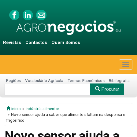
Revistas
Contactos
Quem Somos
Togg
navig
Regiões
Vocabulário Agrícola
Termos Económicos
Bibliografia
Procurar
início
Indústria alimentar
Novo sensor ajuda a saber que alimentos faltam na despensa e
frigorífico
Novo sensor ajuda a