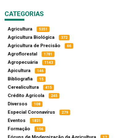
CATEGORIAS
Agricultura
5351
Agricultura Biológica
372
Agricultura de Precisão
66
Agroflorestal
1781
Agropecuária
1143
Apicultura
146
Bibliografia
15
Cerealicultura
415
Crédito Agrícola
245
Diversos
108
Especial Coronavírus
279
Eventos
1831
Formação
156
Fóruns de Modernização da Agricultura
17