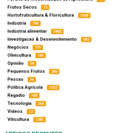
Frutos Secos
73
Hortofruticultura & Floricultura
1658
Indústria
708
Indústria alimentar
1882
Investigacao & Desenvolvimento
583
Negócios
770
Olivicultura
165
Opinião
58
Pequenos Frutos
286
Pescas
94
Política Agrícola
1332
Regadio
188
Tecnologia
244
Vídeos
12
Viticultura
1381