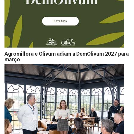
Agromillora e Olivum adiam a DemOlivum 2027 para
março