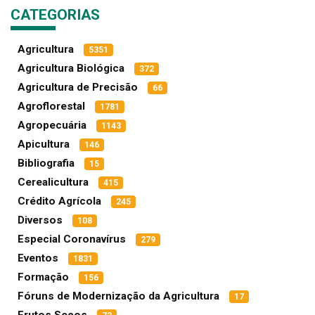
CATEGORIAS
Agricultura
5351
Agricultura Biológica
372
Agricultura de Precisão
66
Agroflorestal
1781
Agropecuária
1143
Apicultura
146
Bibliografia
15
Cerealicultura
415
Crédito Agrícola
245
Diversos
108
Especial Coronavírus
279
Eventos
1831
Formação
156
Fóruns de Modernização da Agricultura
17