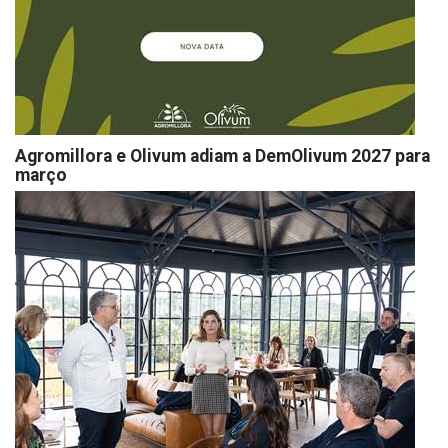
Agromillora e Olivum adiam a DemOlivum 2027 para
março