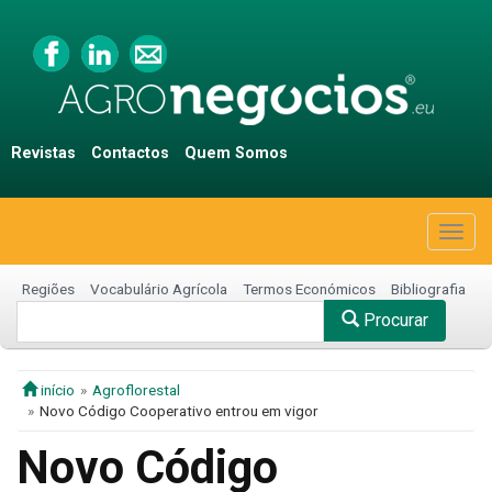
Revistas
Contactos
Quem Somos
Togg
navig
Regiões
Vocabulário Agrícola
Termos Económicos
Bibliografia
Procurar
início
Agroflorestal
Novo Código Cooperativo entrou em vigor
Novo Código