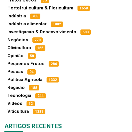
Frutos Secos
73
Hortofruticultura & Floricultura
1658
Indústria
708
Indústria alimentar
1882
Investigacao & Desenvolvimento
583
Negócios
770
Olivicultura
165
Opinião
58
Pequenos Frutos
286
Pescas
94
Política Agrícola
1332
Regadio
188
Tecnologia
244
Vídeos
12
Viticultura
1381
ARTIGOS RECENTES