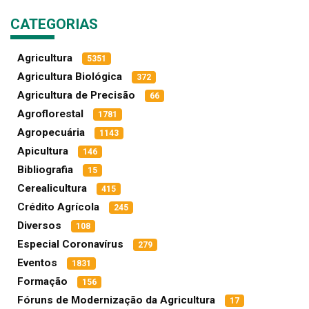
CATEGORIAS
Agricultura
5351
Agricultura Biológica
372
Agricultura de Precisão
66
Agroflorestal
1781
Agropecuária
1143
Apicultura
146
Bibliografia
15
Cerealicultura
415
Crédito Agrícola
245
Diversos
108
Especial Coronavírus
279
Eventos
1831
Formação
156
Fóruns de Modernização da Agricultura
17