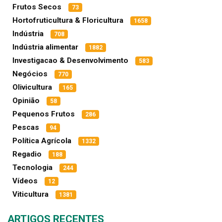
Frutos Secos
73
Hortofruticultura & Floricultura
1658
Indústria
708
Indústria alimentar
1882
Investigacao & Desenvolvimento
583
Negócios
770
Olivicultura
165
Opinião
58
Pequenos Frutos
286
Pescas
94
Política Agrícola
1332
Regadio
188
Tecnologia
244
Vídeos
12
Viticultura
1381
ARTIGOS RECENTES