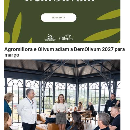
Agromillora e Olivum adiam a DemOlivum 2027 para
março