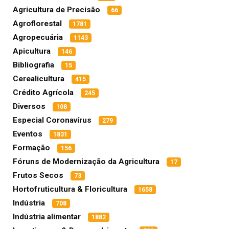
Agricultura de Precisão
66
Agroflorestal
1781
Agropecuária
1143
Apicultura
146
Bibliografia
15
Cerealicultura
415
Crédito Agrícola
245
Diversos
108
Especial Coronavírus
279
Eventos
1831
Formação
156
Fóruns de Modernização da Agricultura
17
Frutos Secos
73
Hortofruticultura & Floricultura
1658
Indústria
708
Indústria alimentar
1882