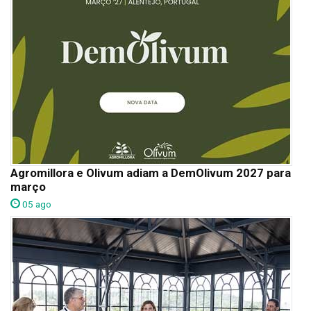
Agromillora e Olivum adiam a DemOlivum 2027 para
março
05 ago