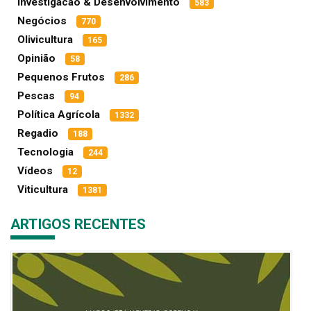
Investigacao & Desenvolvimento
583
Negócios
770
Olivicultura
165
Opinião
58
Pequenos Frutos
286
Pescas
94
Política Agrícola
1332
Regadio
188
Tecnologia
244
Vídeos
12
Viticultura
1381
ARTIGOS RECENTES