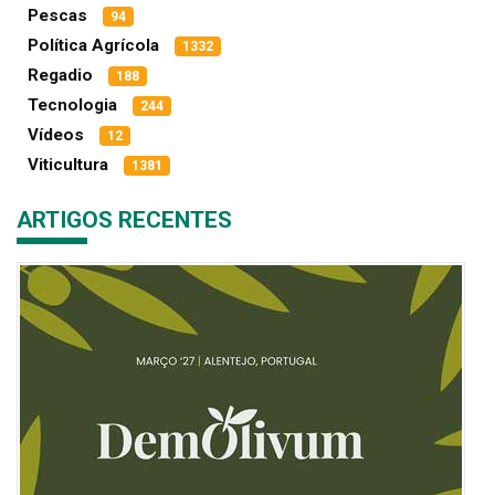
Pescas
94
Política Agrícola
1332
Regadio
188
Tecnologia
244
Vídeos
12
Viticultura
1381
ARTIGOS RECENTES