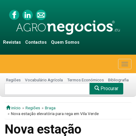
Revistas
Contactos
Quem Somos
Togg
navig
Regiões
Vocabulário Agrícola
Termos Económicos
Bibliografia
Procurar
início
Regiões
Braga
Nova estação elevatória para rega em Vila Verde
Nova estação