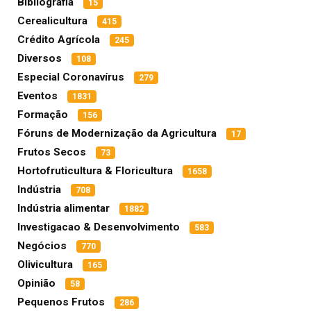
Bibliografia
15
Cerealicultura
415
Crédito Agrícola
245
Diversos
108
Especial Coronavírus
279
Eventos
1831
Formação
156
Fóruns de Modernização da Agricultura
17
Frutos Secos
73
Hortofruticultura & Floricultura
1658
Indústria
708
Indústria alimentar
1882
Investigacao & Desenvolvimento
583
Negócios
770
Olivicultura
165
Opinião
58
Pequenos Frutos
286