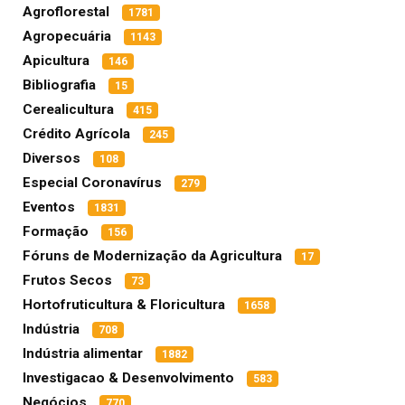
Agroflorestal
1781
Agropecuária
1143
Apicultura
146
Bibliografia
15
Cerealicultura
415
Crédito Agrícola
245
Diversos
108
Especial Coronavírus
279
Eventos
1831
Formação
156
Fóruns de Modernização da Agricultura
17
Frutos Secos
73
Hortofruticultura & Floricultura
1658
Indústria
708
Indústria alimentar
1882
Investigacao & Desenvolvimento
583
Negócios
770