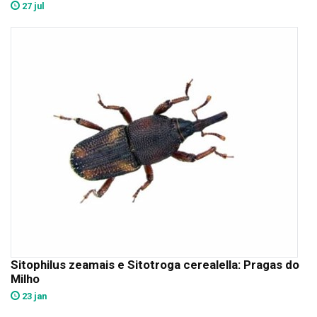
27 jul
Sitophilus zeamais e Sitotroga cerealella: Pragas do
Milho
23 jan