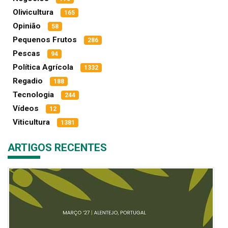
Olivicultura
165
Opinião
58
Pequenos Frutos
286
Pescas
94
Política Agrícola
1332
Regadio
188
Tecnologia
244
Vídeos
12
Viticultura
1381
ARTIGOS RECENTES