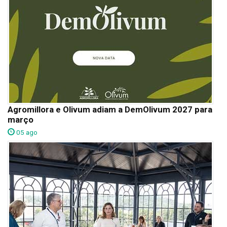
Agromillora e Olivum adiam a DemOlivum 2027 para
março
05 ago