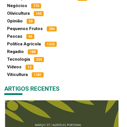
Negócios
770
Olivicultura
165
Opinião
58
Pequenos Frutos
286
Pescas
94
Política Agrícola
1332
Regadio
188
Tecnologia
244
Vídeos
12
Viticultura
1381
ARTIGOS RECENTES