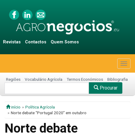
Revistas
Contactos
Quem Somos
Togg
navig
Regiões
Vocabulário Agrícola
Termos Económicos
Bibliografia
Procurar
início
Política Agrícola
Norte debate “Portugal 2020” em outubro
Norte debate