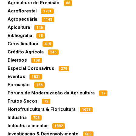
Agricultura de Precisão
66
Agroflorestal
1781
Agropecuária
1143
Apicultura
146
Bibliografia
15
Cerealicultura
415
Crédito Agrícola
245
Diversos
108
Especial Coronavírus
279
Eventos
1831
Formação
156
Fóruns de Modernização da Agricultura
17
Frutos Secos
73
Hortofruticultura & Floricultura
1658
Indústria
708
Indústria alimentar
1882
Investigacao & Desenvolvimento
583