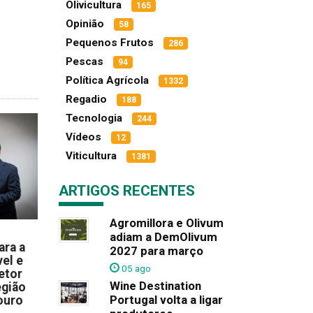
Olivicultura
165
Opinião
58
Pequenos Frutos
286
Pescas
94
Política Agrícola
1332
Regadio
188
Tecnologia
244
Vídeos
12
Viticultura
1381
ARTIGOS RECENTES
Agromillora e Olivum
adiam a DemOlivum
ara a
2027 para março
el e
05 ago
etor
Wine Destination
egião
Portugal volta a ligar
ouro