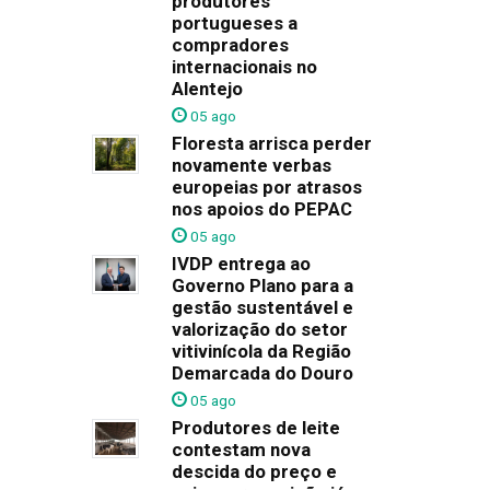
produtores
portugueses a
compradores
internacionais no
Alentejo
05 ago
Floresta arrisca perder
novamente verbas
europeias por atrasos
nos apoios do PEPAC
05 ago
IVDP entrega ao
Governo Plano para a
gestão sustentável e
valorização do setor
vitivinícola da Região
Demarcada do Douro
05 ago
Produtores de leite
contestam nova
descida do preço e