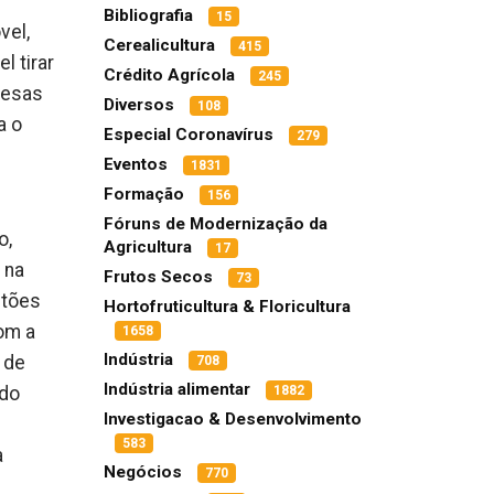
Bibliografia
15
vel,
Cerealicultura
415
l tirar
Crédito Agrícola
245
resas
Diversos
108
a o
Especial Coronavírus
279
Eventos
1831
Formação
156
Fóruns de Modernização da
o,
Agricultura
17
 na
Frutos Secos
73
stões
Hortofruticultura & Floricultura
om a
1658
Indústria
 de
708
Indústria alimentar
 do
1882
Investigacao & Desenvolvimento
583
a
Negócios
770