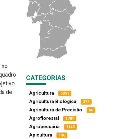
o no
 quadro
CATEGORIAS
jetivo
da de
Agricultura
5351
Agricultura Biológica
372
Agricultura de Precisão
66
Agroflorestal
1781
Agropecuária
1143
Apicultura
146