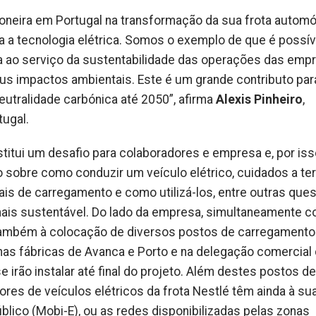
ioneira em Portugal na transformação da sua frota automó
 a tecnologia elétrica. Somos o exemplo de que é possíve
-la ao serviço da sustentabilidade das operações das emp
eus impactos ambientais. Este é um grande contributo par
eutralidade carbónica até 2050”, afirma
Alexis Pinheiro
,
tugal.
titui um desafio para colaboradores e empresa e, por iss
 sobre como conduzir um veículo elétrico, cuidados a ter
ais de carregamento e como utilizá-los, entre outras que
mais sustentável. Do lado da empresa, simultaneamente c
e também à colocação de diversos postos de carregamento
, nas fábricas de Avanca e Porto e na delegação comercial
 irão instalar até final do projeto. Além destes postos de
es de veículos elétricos da frota Nestlé têm ainda à su
lico (Mobi-E), ou as redes disponibilizadas pelas zonas