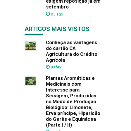
exigem reposição já em
setembro
05 ago
ARTIGOS MAIS VISTOS
Conheça as vantagens
do cartão CA
Agricultura do Crédito
Agrícola
03 fev
Plantas Aromáticas e
Medicinais com
Interesse para
Secagem, Produzidas
no Modo de Produção
Biológico: Limonete,
Erva príncipe, Hipericão
do Gerês e Equinácea
(Parte I / II)