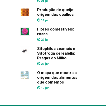
21 jul
Produção de queijo:
origem dos coalhos
14 jan
Flores comestíveis:
rosas
27 jul
Sitophilus zeamais e
Sitotroga cerealella:
Pragas do Milho
23 jan
O mapa que mostra a
origem dos alimentos
que comemos
19 jun