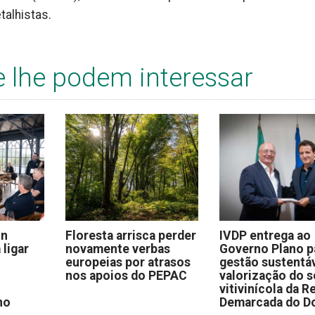
talhistas.
e lhe podem interessar
on
Floresta arrisca perder
IVDP entrega ao
 ligar
novamente verbas
Governo Plano p
europeias por atrasos
gestão sustentáv
nos apoios do PEPAC
valorização do s
vitivinícola da R
no
Demarcada do D