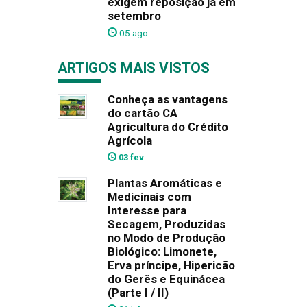
exigem reposição já em
setembro
05 ago
ARTIGOS MAIS VISTOS
Conheça as vantagens
do cartão CA
Agricultura do Crédito
Agrícola
03 fev
Plantas Aromáticas e
Medicinais com
Interesse para
Secagem, Produzidas
no Modo de Produção
Biológico: Limonete,
Erva príncipe, Hipericão
do Gerês e Equinácea
(Parte I / II)