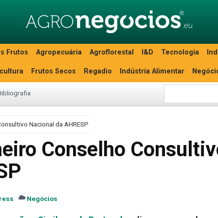
s Frutos
Agropecuária
Agroflorestal
I&D
Tecnologia
Ind
icultura
Frutos Secos
Regadio
Indústria Alimentar
Negóci
Bibliografia
Consultivo Nacional da AHRESP
meiro Conselho Consultiv
ESP
ress
Negócios