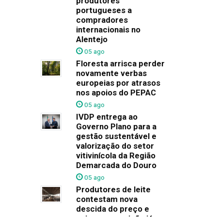
produtores
portugueses a
compradores
internacionais no
Alentejo
05 ago
Floresta arrisca perder
novamente verbas
europeias por atrasos
nos apoios do PEPAC
05 ago
IVDP entrega ao
Governo Plano para a
gestão sustentável e
valorização do setor
vitivinícola da Região
Demarcada do Douro
05 ago
Produtores de leite
contestam nova
descida do preço e