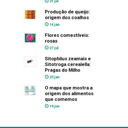
21 jul
Produção de queijo:
origem dos coalhos
14 jan
Flores comestíveis:
rosas
27 jul
Sitophilus zeamais e
Sitotroga cerealella:
Pragas do Milho
23 jan
O mapa que mostra a
origem dos alimentos
que comemos
19 jun