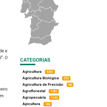
de e
”. O
CATEGORIAS
Agricultura
5351
Agricultura Biológica
372
Agricultura de Precisão
66
eiro
Agroflorestal
1781
ém
Agropecuária
1143
Apicultura
146