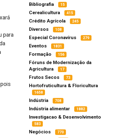
Bibliografia
15
Cerealicultura
415
xará
Crédito Agrícola
245
Diversos
108
u para
Especial Coronavírus
279
 da
Eventos
1831
a
Formação
156
Fóruns de Modernização da
Agricultura
17
Frutos Secos
73
epois
Hortofruticultura & Floricultura
1658
Indústria
m
708
Indústria alimentar
1882
Investigacao & Desenvolvimento
583
Negócios
770