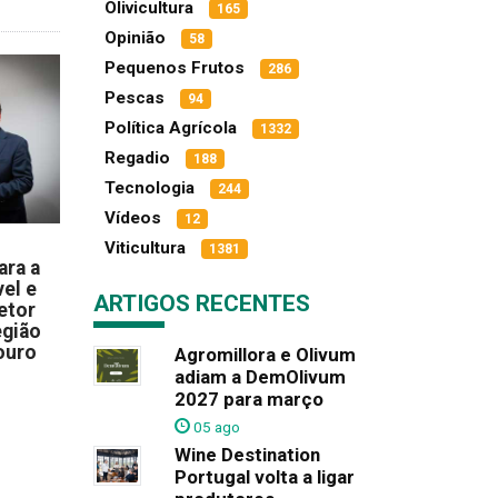
Olivicultura
165
Opinião
58
Pequenos Frutos
286
Pescas
94
Política Agrícola
1332
Regadio
188
Tecnologia
244
Vídeos
12
Viticultura
1381
ara a
el e
ARTIGOS RECENTES
etor
egião
ouro
Agromillora e Olivum
adiam a DemOlivum
2027 para março
05 ago
Wine Destination
Portugal volta a ligar