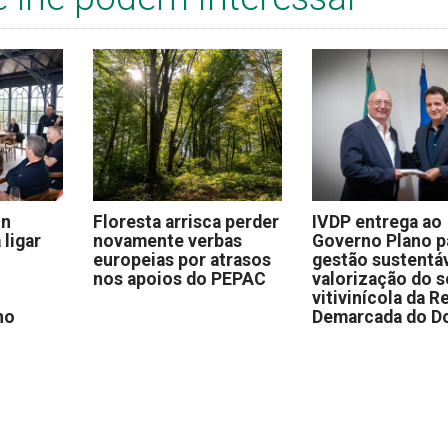
on
Floresta arrisca perder
IVDP entrega ao
 ligar
novamente verbas
Governo Plano p
europeias por atrasos
gestão sustentáv
nos apoios do PEPAC
valorização do s
vitivinícola da R
no
Demarcada do D