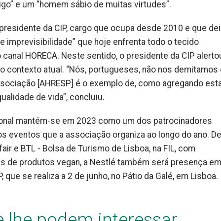
igo” e um “homem sábio de muitas virtudes”.
residente da CIP, cargo que ocupa desde 2010 e que dei
e imprevisibilidade” que hoje enfrenta todo o tecido
 canal HORECA. Neste sentido, o presidente da CIP alerto
o contexto atual. “Nós, portugueses, não nos demitamos
a associação [AHRESP] é o exemplo de, como agregando est
alidade de vida”, concluiu.
sional mantém-se em 2023 como um dos patrocinadores
s eventos que a associação organiza ao longo do ano. D
air e BTL - Bolsa de Turismo de Lisboa, na FIL, com
s de produtos vegan, a Nestlé também será presença e
que se realiza a 2 de junho, no Pátio da Galé, em Lisboa.
e lhe podem interessar