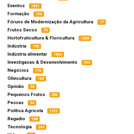
Eventos
1831
Formação
156
Fóruns de Modernização da Agricultura
17
Frutos Secos
73
Hortofruticultura & Floricultura
1658
Indústria
708
Indústria alimentar
1882
Investigacao & Desenvolvimento
583
Negócios
770
Olivicultura
165
Opinião
58
Pequenos Frutos
286
Pescas
94
Política Agrícola
1332
Regadio
188
Tecnologia
244