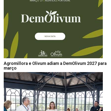
Agromillora e Olivum adiam a DemOlivum 2027 para
março