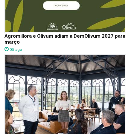
Agromillora e Olivum adiam a DemOlivum 2027 para
março
05 ago