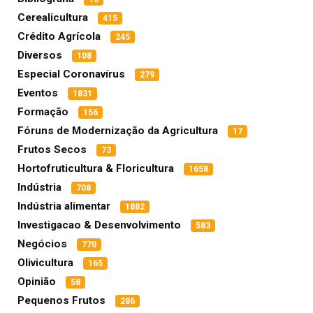
Cerealicultura
415
Crédito Agrícola
245
Diversos
108
Especial Coronavírus
279
Eventos
1831
Formação
156
Fóruns de Modernização da Agricultura
17
Frutos Secos
73
Hortofruticultura & Floricultura
1658
Indústria
708
Indústria alimentar
1882
Investigacao & Desenvolvimento
583
Negócios
770
Olivicultura
165
Opinião
58
Pequenos Frutos
286