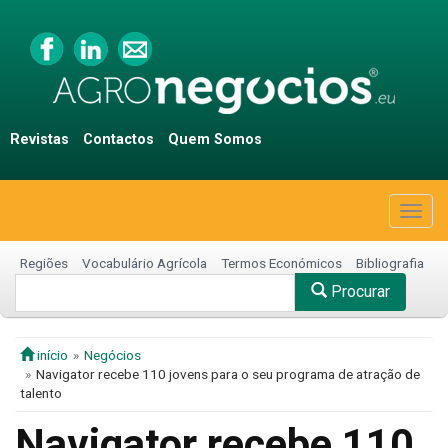
Revistas
Contactos
Quem Somos
Togg
navig
Regiões
Vocabulário Agrícola
Termos Económicos
Bibliografia
Procurar
início
Negócios
Navigator recebe 110 jovens para o seu programa de atração de
talento
Navigator recebe 110