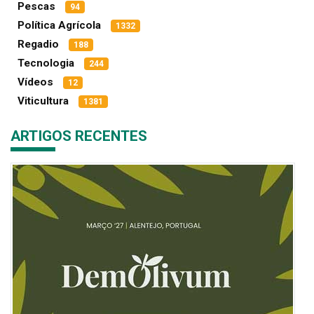
Pescas
94
Política Agrícola
1332
Regadio
188
Tecnologia
244
Vídeos
12
Viticultura
1381
ARTIGOS RECENTES