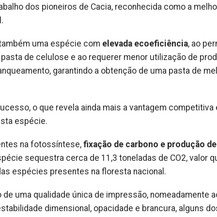
abalho dos pioneiros de Cacia, reconhecida como a melhor
l.
 é também uma espécie com
elevada ecoeficiência
, ao per
asta de celulose e ao requerer menor utilização de pro
anqueamento, garantindo a obtenção de uma pasta de me
sucesso, o que revela ainda mais a vantagem competitiva 
sta espécie.
entes na fotossíntese,
fixação de carbono e produção de
espécie sequestra cerca de 11,3 toneladas de CO2, valor q
das espécies presentes na floresta nacional.
ão de uma qualidade única de impressão, nomeadamente ao
stabilidade dimensional, opacidade e brancura, alguns do