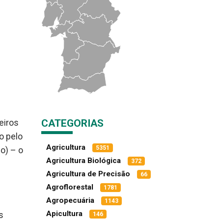
CATEGORIAS
eiros
o pelo
Agricultura
5351
o) – o
Agricultura Biológica
372
Agricultura de Precisão
66
Agroflorestal
1781
Agropecuária
1143
Apicultura
s
146