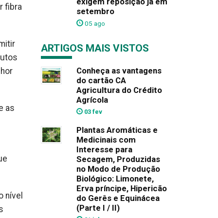
exigem reposição já em
 fibra
setembro
05 ago
mitir
ARTIGOS MAIS VISTOS
dutos
Conheça as vantagens
lhor
do cartão CA
Agricultura do Crédito
Agrícola
e as
03 fev
Plantas Aromáticas e
Medicinais com
Interesse para
ue
Secagem, Produzidas
no Modo de Produção
Biológico: Limonete,
Erva príncipe, Hipericão
 nível
do Gerês e Equinácea
(Parte I / II)
s