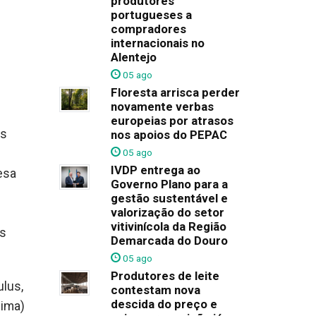
produtores
portugueses a
compradores
internacionais no
Alentejo
05 ago
Floresta arrisca perder
novamente verbas
europeias por atrasos
as
nos apoios do PEPAC
05 ago
IVDP entrega ao
esa
Governo Plano para a
gestão sustentável e
valorização do setor
vitivinícola da Região
as
Demarcada do Douro
05 ago
Produtores de leite
ulus,
contestam nova
descida do preço e
lima)