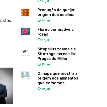
21 jul
Produção de queijo:
origem dos coalhos
bustos.
14 jan
Flores comestíveis:
rosas
27 jul
Sitophilus zeamais e
Sitotroga cerealella:
Pragas do Milho
23 jan
O mapa que mostra a
origem dos alimentos
que comemos
19 jun