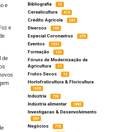
Bibliografia
15
ão e
Cerealicultura
415
Crédito Agrícola
245
 Foz e
Diversos
108
 de
Especial Coronavírus
279
Eventos
1831
Formação
156
l de
Fóruns de Modernização da
Agricultura
ros
17
Frutos Secos
 novos
73
Hortofruticultura & Floricultura
igem
1658
Indústria
708
Indústria alimentar
1882
Investigacao & Desenvolvimento
583
Negócios
770
de