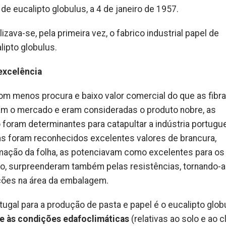
 de eucalipto globulus, a 4 de janeiro de 1957.
zava-se, pela primeira vez, o fabrico industrial papel de
lipto globulus.
excelência
com menos procura e baixo valor comercial do que as fibr
am o mercado e eram consideradas o produto nobre, as
o foram determinantes para catapultar a indústria portugu
as foram reconhecidos excelentes valores de brancura,
rmação da folha, as potenciavam como excelentes para os
ado, surpreenderam também pelas resistências, tornando-
ções na área da embalagem.
tugal para a produção de pasta e papel é o eucalipto glob
de às condições edafoclimáticas
(relativas ao solo e ao c