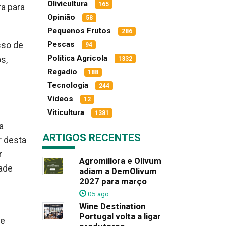
Olivicultura
165
ra para
Opinião
58
Pequenos Frutos
286
Pescas
sso de
94
Política Agrícola
s,
1332
Regadio
188
Tecnologia
244
Vídeos
12
Viticultura
1381
a
ARTIGOS RECENTES
r desta
r
Agromillora e Olivum
dade
adiam a DemOlivum
2027 para março
05 ago
Wine Destination
Portugal volta a ligar
de