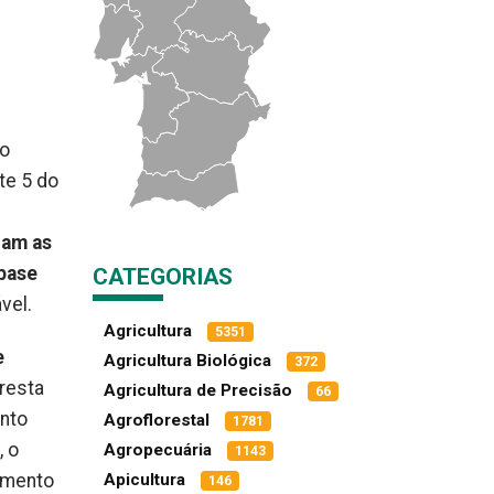
co
te 5 do
uam as
 base
CATEGORIAS
vel.
Agricultura
5351
e
Agricultura Biológica
372
oresta
Agricultura de Precisão
66
anto
Agroflorestal
1781
, o
Agropecuária
1143
amento
Apicultura
146