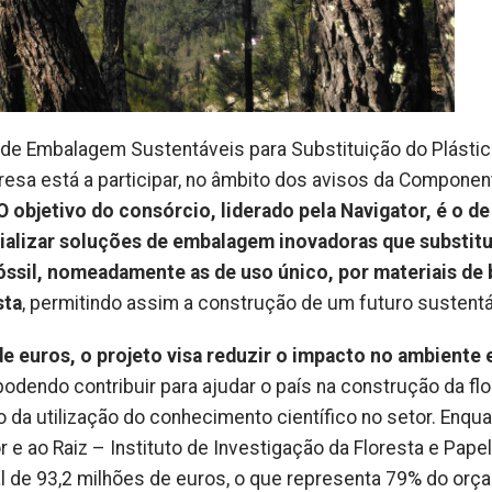
de Embalagem Sustentáveis para Substituição do Plásti
resa está a participar, no âmbito dos avisos da Componen
O objetivo do consórcio, liderado pela Navigator, é o de
cializar soluções de embalagem inovadoras que substit
óssil, nomeadamente as de uso único, por materiais de
sta
, permitindo assim a construção de um futuro sustentá
e euros, o projeto visa reduzir o impacto no ambiente 
 podendo contribuir para ajudar o país na construção da fl
da utilização do conhecimento científico no setor. Enqu
 e ao Raiz – Instituto de Investigação da Floresta e Papel
l de 93,2 milhões de euros, o que representa 79% do orç