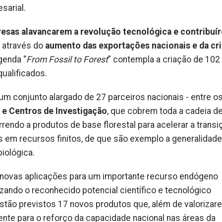
sarial.
sas alavancarem a revolução tecnológica e contribuí
 através do
aumento das exportações nacionais e da cr
Agenda “
From Fossil to Forest
” contempla a criação de 102
qualificados.
 um conjunto alargado de 27 parceiros nacionais - entre o
 e Centros de Investigação
, que cobrem toda a cadeia de
rrendo a produtos de base florestal para acelerar a transi
s em recursos finitos, de que são exemplo a generalidad
iológica.
na novas aplicações para um importante recurso endógeno
lizando o reconhecido potencial científico e tecnológico
estão previstos 17 novos produtos que, além de valorizar
ente para o reforço da capacidade nacional nas áreas da