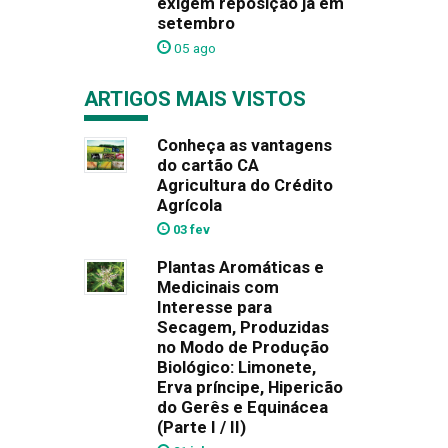
exigem reposição já em
setembro
05 ago
ARTIGOS MAIS VISTOS
Conheça as vantagens
do cartão CA
Agricultura do Crédito
Agrícola
03 fev
Plantas Aromáticas e
Medicinais com
Interesse para
Secagem, Produzidas
no Modo de Produção
Biológico: Limonete,
Erva príncipe, Hipericão
do Gerês e Equinácea
(Parte I / II)