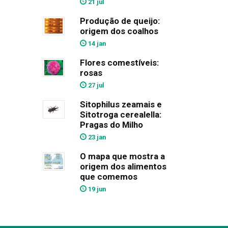
21 jul
Produção de queijo:
origem dos coalhos
14 jan
Flores comestíveis:
rosas
27 jul
Sitophilus zeamais e
Sitotroga cerealella:
Pragas do Milho
23 jan
O mapa que mostra a
origem dos alimentos
que comemos
19 jun