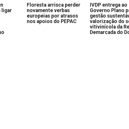
on
Floresta arrisca perder
IVDP entrega ao
 ligar
novamente verbas
Governo Plano p
europeias por atrasos
gestão sustentáv
nos apoios do PEPAC
valorização do s
vitivinícola da R
no
Demarcada do D