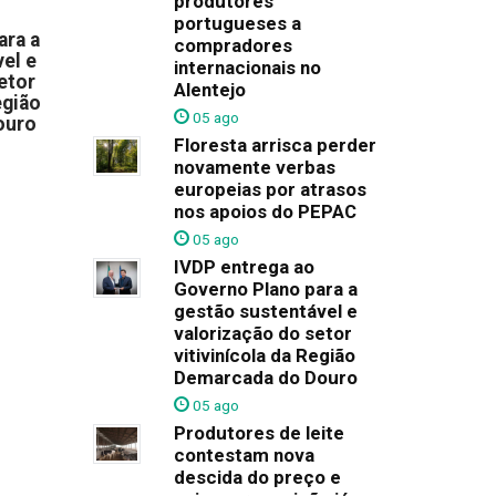
produtores
portugueses a
ara a
compradores
el e
internacionais no
etor
Alentejo
egião
05 ago
ouro
Floresta arrisca perder
novamente verbas
europeias por atrasos
nos apoios do PEPAC
05 ago
IVDP entrega ao
Governo Plano para a
gestão sustentável e
valorização do setor
vitivinícola da Região
Demarcada do Douro
05 ago
Produtores de leite
contestam nova
descida do preço e