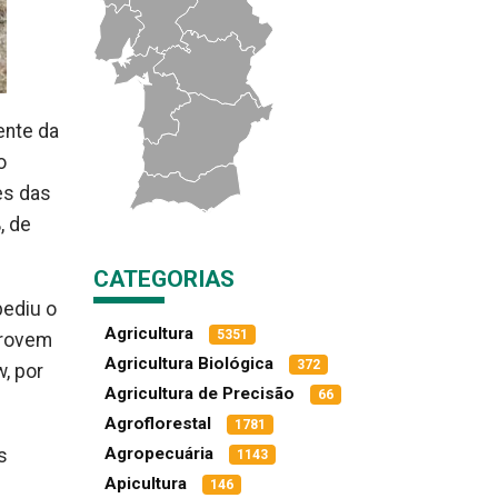
ente da
o
es das
, de
CATEGORIAS
pediu o
Agricultura
5351
provem
Agricultura Biológica
372
, por
Agricultura de Precisão
66
Agroflorestal
1781
Agropecuária
s
1143
Apicultura
146