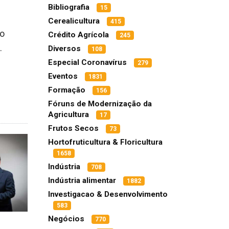
Bibliografia
15
Cerealicultura
415
 o
Crédito Agrícola
245
.
Diversos
108
Especial Coronavírus
279
Eventos
1831
Formação
156
Fóruns de Modernização da
Agricultura
17
Frutos Secos
73
Hortofruticultura & Floricultura
1658
Indústria
708
Indústria alimentar
1882
Investigacao & Desenvolvimento
583
Negócios
770