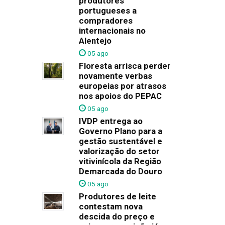
produtores
portugueses a
compradores
internacionais no
Alentejo
05 ago
Floresta arrisca perder
novamente verbas
europeias por atrasos
nos apoios do PEPAC
05 ago
IVDP entrega ao
Governo Plano para a
gestão sustentável e
valorização do setor
vitivinícola da Região
Demarcada do Douro
05 ago
Produtores de leite
contestam nova
descida do preço e