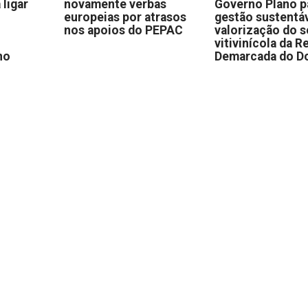
 ligar
novamente verbas
Governo Plano p
europeias por atrasos
gestão sustentáv
nos apoios do PEPAC
valorização do s
vitivinícola da R
no
Demarcada do D