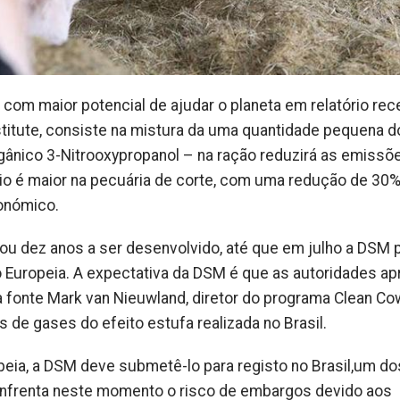
com maior potencial de ajudar o planeta em relatório rec
titute, consiste na mistura da uma quantidade pequena d
ânico 3-Nitrooxypropanol – na ração reduzirá as emissõ
io é maior na pecuária de corte, com uma redução de 30%
conómico.
ou dez anos a ser desenvolvido, até que em julho a DSM 
o Europeia. A expectativa da DSM é que as autoridades a
a fonte Mark van Nieuwland, diretor do programa Clean Cow
de gases do efeito estufa realizada no Brasil.
peia, a DSM deve submetê-lo para registo no Brasil,um do
enfrenta neste momento o risco de embargos devido aos