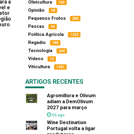
ara a
Olivicultura
165
el e
Opinião
58
etor
Pequenos Frutos
egião
286
ouro
Pescas
94
Política Agrícola
1332
Regadio
188
Tecnologia
244
Vídeos
12
Viticultura
1381
ARTIGOS RECENTES
Agromillora e Olivum
adiam a DemOlivum
2027 para março
05 ago
Wine Destination
Portugal volta a ligar