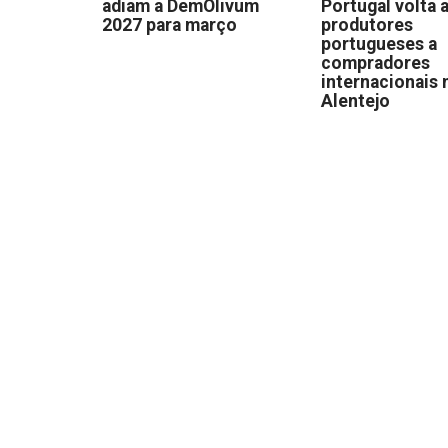
adiam a DemOlivum
Portugal volta a
2027 para março
produtores
portugueses a
compradores
internacionais 
Alentejo