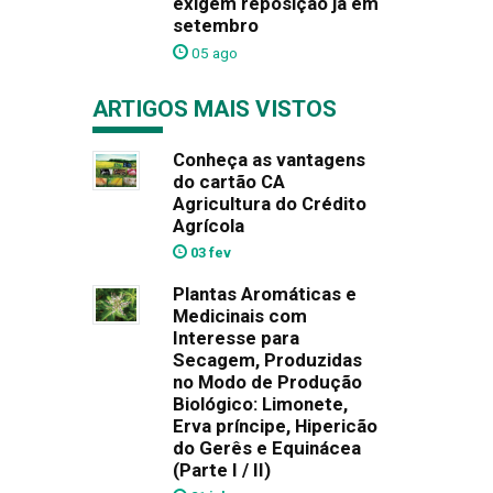
exigem reposição já em
setembro
05 ago
ARTIGOS MAIS VISTOS
Conheça as vantagens
do cartão CA
Agricultura do Crédito
Agrícola
03 fev
Plantas Aromáticas e
Medicinais com
Interesse para
Secagem, Produzidas
no Modo de Produção
Biológico: Limonete,
Erva príncipe, Hipericão
do Gerês e Equinácea
(Parte I / II)