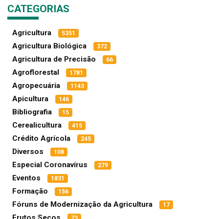
CATEGORIAS
Agricultura
5351
Agricultura Biológica
372
Agricultura de Precisão
66
Agroflorestal
1781
Agropecuária
1143
Apicultura
146
Bibliografia
15
Cerealicultura
415
Crédito Agrícola
245
Diversos
108
Especial Coronavírus
279
Eventos
1831
Formação
156
Fóruns de Modernização da Agricultura
17
Frutos Secos
73