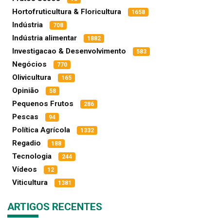
Hortofruticultura & Floricultura
1658
Indústria
708
Indústria alimentar
1882
Investigacao & Desenvolvimento
583
Negócios
770
Olivicultura
165
Opinião
58
Pequenos Frutos
286
Pescas
94
Política Agrícola
1332
Regadio
188
Tecnologia
244
Vídeos
12
Viticultura
1381
ARTIGOS RECENTES