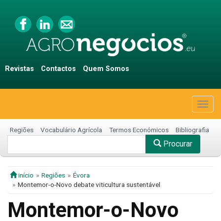
Revistas
Contactos
Quem Somos
Togg
navig
Regiões
Vocabulário Agrícola
Termos Económicos
Bibliografia
Procurar
início
Regiões
Évora
Montemor-o-Novo debate viticultura sustentável
Montemor-o-Novo