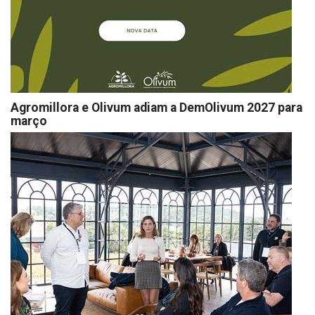
Agromillora e Olivum adiam a DemOlivum 2027 para
março