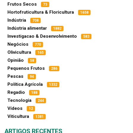
Frutos Secos
73
Hortofruticultura & Floricultura
1658
Indústria
708
Indústria alimentar
1882
Investigacao & Desenvolvimento
583
Negócios
770
Olivicultura
165
Opinião
58
Pequenos Frutos
286
Pescas
94
Política Agrícola
1332
Regadio
188
Tecnologia
244
Vídeos
12
Viticultura
1381
ARTIGOS RECENTES