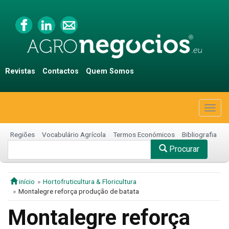
Revistas
Contactos
Quem Somos
Togg
navig
Regiões
Vocabulário Agrícola
Termos Económicos
Bibliografia
Procurar
início
Hortofruticultura & Floricultura
Montalegre reforça produção de batata
Montalegre reforça