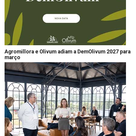
Agromillora e Olivum adiam a DemOlivum 2027 para
março