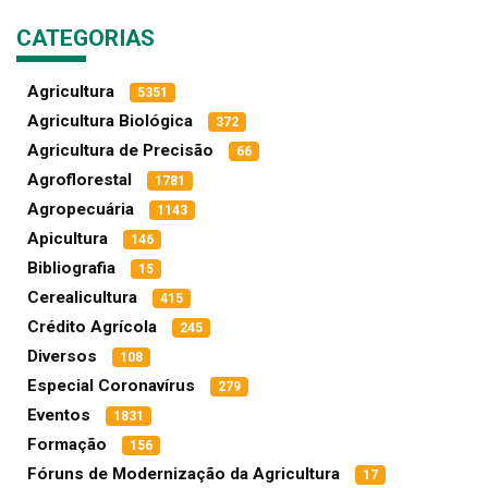
CATEGORIAS
Agricultura
5351
Agricultura Biológica
372
Agricultura de Precisão
66
Agroflorestal
1781
Agropecuária
1143
Apicultura
146
Bibliografia
15
Cerealicultura
415
Crédito Agrícola
245
Diversos
108
Especial Coronavírus
279
Eventos
1831
Formação
156
Fóruns de Modernização da Agricultura
17