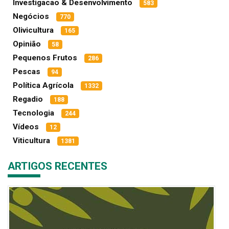
Investigacao & Desenvolvimento
583
Negócios
770
Olivicultura
165
Opinião
58
Pequenos Frutos
286
Pescas
94
Política Agrícola
1332
Regadio
188
Tecnologia
244
Vídeos
12
Viticultura
1381
ARTIGOS RECENTES