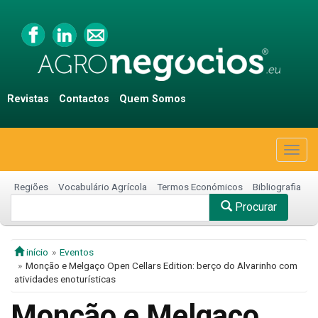
Revistas
Contactos
Quem Somos
Togg
navig
Regiões
Vocabulário Agrícola
Termos Económicos
Bibliografia
Procurar
início
Eventos
Monção e Melgaço Open Cellars Edition: berço do Alvarinho com
atividades enoturísticas
Monção e Melgaço