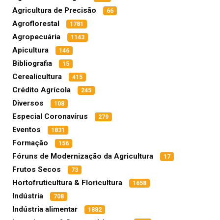
Agricultura de Precisão
66
Agroflorestal
1781
Agropecuária
1143
Apicultura
146
Bibliografia
15
Cerealicultura
415
Crédito Agrícola
245
Diversos
108
Especial Coronavírus
279
Eventos
1831
Formação
156
Fóruns de Modernização da Agricultura
17
Frutos Secos
73
Hortofruticultura & Floricultura
1658
Indústria
708
Indústria alimentar
1882