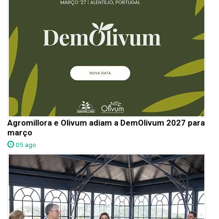
Agromillora e Olivum adiam a DemOlivum 2027 para
março
05 ago