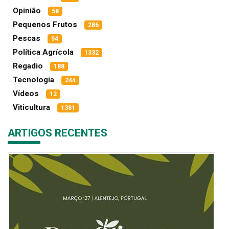
Opinião
58
Pequenos Frutos
286
Pescas
94
Política Agrícola
1332
Regadio
188
Tecnologia
244
Vídeos
12
Viticultura
1381
ARTIGOS RECENTES