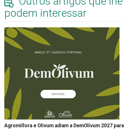
Outros artigos que lhe
podem interessar
Agromillora e Olivum adiam a DemOlivum 2027 para