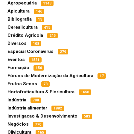
Agropecuária
1143
Apicultura
146
Bibliografia
15
Cerealicultura
415
Crédito Agrícola
245
Diversos
108
Especial Coronavírus
279
Eventos
1831
Formação
156
Fóruns de Modernização da Agricultura
17
Frutos Secos
73
Hortofruticultura & Floricultura
1658
Indústria
708
Indústria alimentar
1882
Investigacao & Desenvolvimento
583
Negócios
770
Olivicultura
165