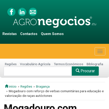
Revistas
Contactos
Quem Somos
Togg
navig
Regiões
Vocabulário Agrícola
Termos Económicos
Bibliografia
Procurar
início
Regiões
Bragança
Mogadouro com reforço de verbas comunitárias para educação e
valorização de raças autóctones
Mogadouro com