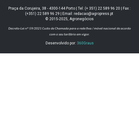
Praça da Corujeira, 38 - 4300-144 Porto | Tel: (+ 351) 22 589 96 20 | Fax :
(+351) 22 589 96 29 | Email: redacao@agropress.pt
© 2015-2025, Agronegócios
Decreto-Lei nº 59/2021
Custo de Chamada para a rede fixa / móvel nacional de acordo
com o seu tarifário em vigor.
Desenvolvido por:
360Graus