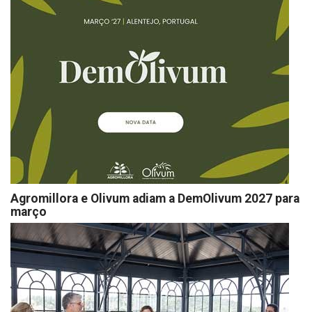
Agromillora e Olivum adiam a DemOlivum 2027 para
março