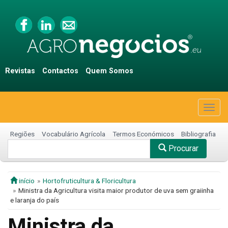
Revistas
Contactos
Quem Somos
Togg
navig
Regiões
Vocabulário Agrícola
Termos Económicos
Bibliografia
Procurar
início
Hortofruticultura & Floricultura
Ministra da Agricultura visita maior produtor de uva sem graiinha
e laranja do país
Ministra da