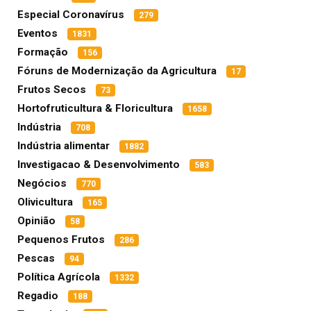
Especial Coronavírus
279
Eventos
1831
Formação
156
Fóruns de Modernização da Agricultura
17
Frutos Secos
73
Hortofruticultura & Floricultura
1658
Indústria
708
Indústria alimentar
1882
Investigacao & Desenvolvimento
583
Negócios
770
Olivicultura
165
Opinião
58
Pequenos Frutos
286
Pescas
94
Política Agrícola
1332
Regadio
188