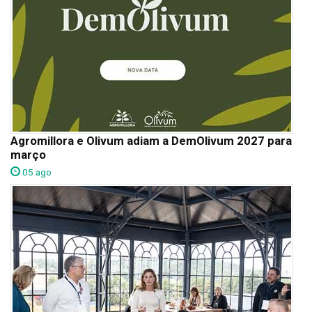
Agromillora e Olivum adiam a DemOlivum 2027 para
março
05 ago