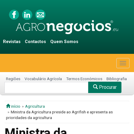
Revistas
Contactos
Quem Somos
Togg
navig
Regiões
Vocabulário Agrícola
Termos Económicos
Bibliografia
Procurar
início
Agricultura
Ministra da Agricultura preside ao Agrifish e apresenta as
prioridades da agricultura
Ministra da