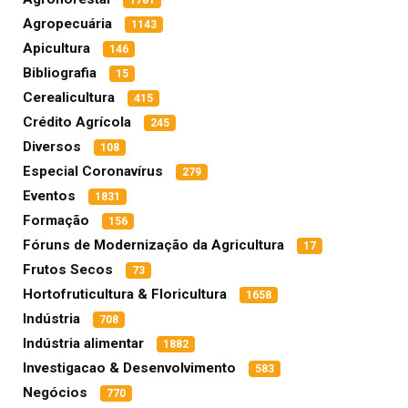
Agropecuária
1143
Apicultura
146
Bibliografia
15
Cerealicultura
415
Crédito Agrícola
245
Diversos
108
Especial Coronavírus
279
Eventos
1831
Formação
156
Fóruns de Modernização da Agricultura
17
Frutos Secos
73
Hortofruticultura & Floricultura
1658
Indústria
708
Indústria alimentar
1882
Investigacao & Desenvolvimento
583
Negócios
770