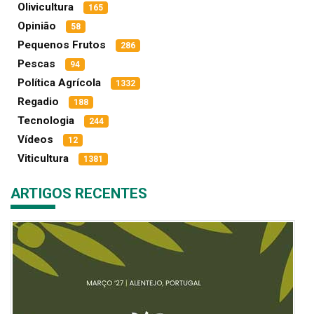
Olivicultura
165
Opinião
58
Pequenos Frutos
286
Pescas
94
Política Agrícola
1332
Regadio
188
Tecnologia
244
Vídeos
12
Viticultura
1381
ARTIGOS RECENTES