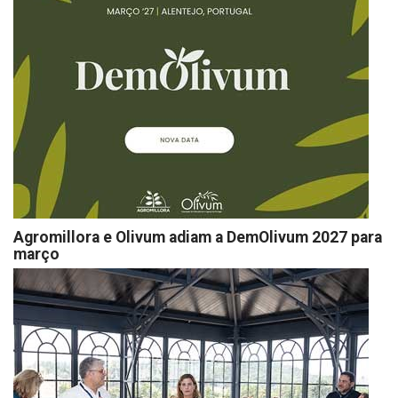
Agromillora e Olivum adiam a DemOlivum 2027 para
março