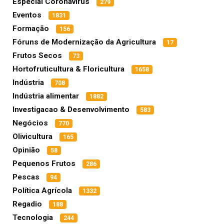
Especial Coronavírus
279
Eventos
1831
Formação
156
Fóruns de Modernização da Agricultura
17
Frutos Secos
73
Hortofruticultura & Floricultura
1658
Indústria
708
Indústria alimentar
1882
Investigacao & Desenvolvimento
583
Negócios
770
Olivicultura
165
Opinião
58
Pequenos Frutos
286
Pescas
94
Política Agrícola
1332
Regadio
188
Tecnologia
244