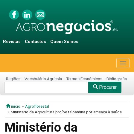
Revistas
Contactos
Quem Somos
Togg
navig
Regiões
Vocabulário Agrícola
Termos Económicos
Bibliografia
Procurar
início
Agroflorestal
Ministério da Agricultura proíbe taloamina por ameaça à saúde
Ministério da