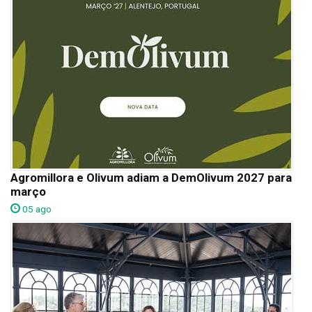
Agromillora e Olivum adiam a DemOlivum 2027 para
março
05 ago