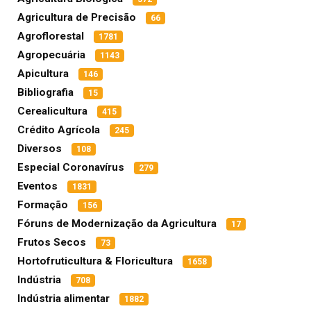
Agricultura de Precisão
66
Agroflorestal
1781
Agropecuária
1143
Apicultura
146
Bibliografia
15
Cerealicultura
415
Crédito Agrícola
245
Diversos
108
Especial Coronavírus
279
Eventos
1831
Formação
156
Fóruns de Modernização da Agricultura
17
Frutos Secos
73
Hortofruticultura & Floricultura
1658
Indústria
708
Indústria alimentar
1882