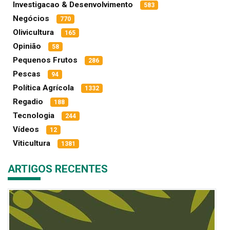
Investigacao & Desenvolvimento
583
Negócios
770
Olivicultura
165
Opinião
58
Pequenos Frutos
286
Pescas
94
Política Agrícola
1332
Regadio
188
Tecnologia
244
Vídeos
12
Viticultura
1381
ARTIGOS RECENTES