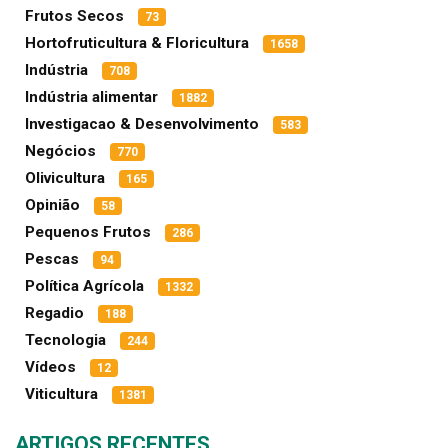
Frutos Secos
73
Hortofruticultura & Floricultura
1658
Indústria
708
Indústria alimentar
1882
Investigacao & Desenvolvimento
583
Negócios
770
Olivicultura
165
Opinião
58
Pequenos Frutos
286
Pescas
94
Política Agrícola
1332
Regadio
188
Tecnologia
244
Vídeos
12
Viticultura
1381
ARTIGOS RECENTES