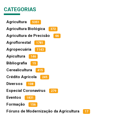
CATEGORIAS
Agricultura
5351
Agricultura Biológica
372
Agricultura de Precisão
66
Agroflorestal
1781
Agropecuária
1143
Apicultura
146
Bibliografia
15
Cerealicultura
415
Crédito Agrícola
245
Diversos
108
Especial Coronavírus
279
Eventos
1831
Formação
156
Fóruns de Modernização da Agricultura
17