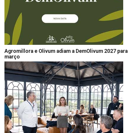
Agromillora e Olivum adiam a DemOlivum 2027 para
março