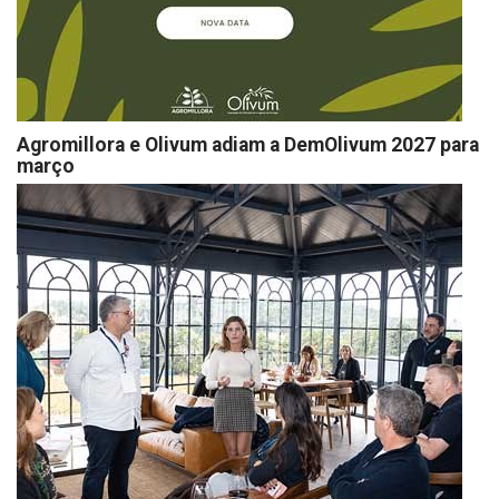
Agromillora e Olivum adiam a DemOlivum 2027 para
março