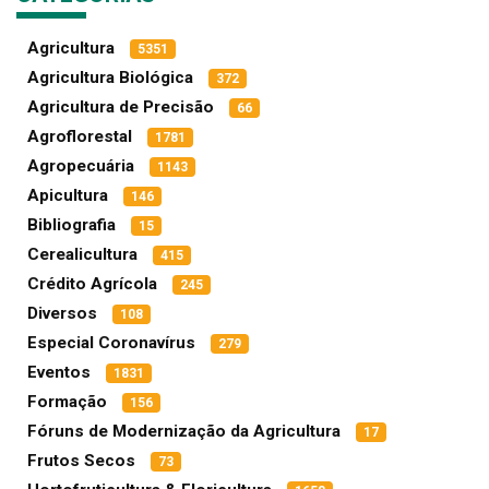
Agricultura
5351
Agricultura Biológica
372
Agricultura de Precisão
66
Agroflorestal
1781
Agropecuária
1143
Apicultura
146
Bibliografia
15
Cerealicultura
415
Crédito Agrícola
245
Diversos
108
Especial Coronavírus
279
Eventos
1831
Formação
156
Fóruns de Modernização da Agricultura
17
Frutos Secos
73