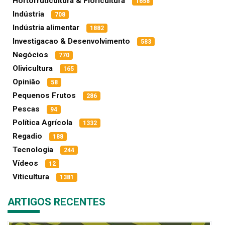
Hortofruticultura & Floricultura
1658
Indústria
708
Indústria alimentar
1882
Investigacao & Desenvolvimento
583
Negócios
770
Olivicultura
165
Opinião
58
Pequenos Frutos
286
Pescas
94
Política Agrícola
1332
Regadio
188
Tecnologia
244
Vídeos
12
Viticultura
1381
ARTIGOS RECENTES