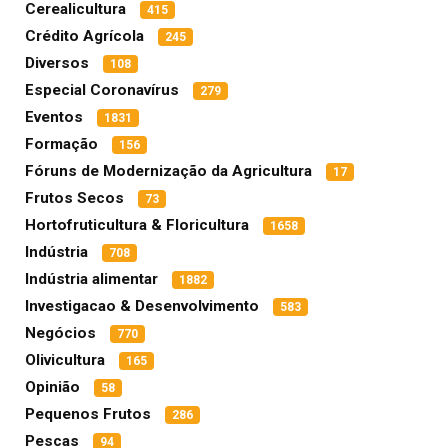
Cerealicultura
415
Crédito Agrícola
245
Diversos
108
Especial Coronavírus
279
Eventos
1831
Formação
156
Fóruns de Modernização da Agricultura
17
Frutos Secos
73
Hortofruticultura & Floricultura
1658
Indústria
708
Indústria alimentar
1882
Investigacao & Desenvolvimento
583
Negócios
770
Olivicultura
165
Opinião
58
Pequenos Frutos
286
Pescas
94