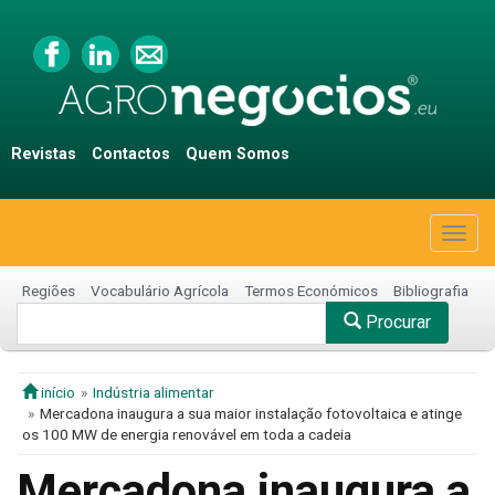
Revistas
Contactos
Quem Somos
Togg
navig
Regiões
Vocabulário Agrícola
Termos Económicos
Bibliografia
Procurar
início
Indústria alimentar
Mercadona inaugura a sua maior instalação fotovoltaica e atinge
os 100 MW de energia renovável em toda a cadeia
Mercadona inaugura a