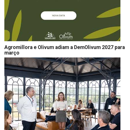
Agromillora e Olivum adiam a DemOlivum 2027 para
março