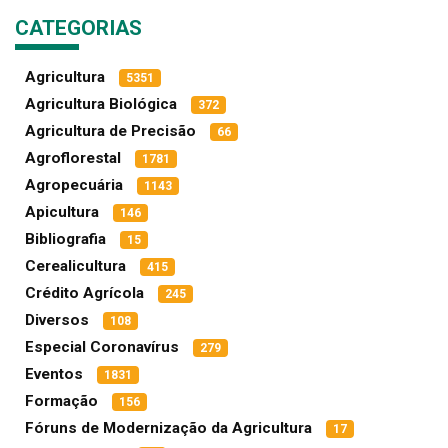
CATEGORIAS
Agricultura
5351
Agricultura Biológica
372
Agricultura de Precisão
66
Agroflorestal
1781
Agropecuária
1143
Apicultura
146
Bibliografia
15
Cerealicultura
415
Crédito Agrícola
245
Diversos
108
Especial Coronavírus
279
Eventos
1831
Formação
156
Fóruns de Modernização da Agricultura
17