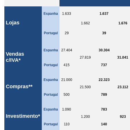
Espanha
1.633
1.637
Lojas
1.662
1.676
Portugal
29
39
Espanha
27.404
30.304
Vendas
27.819
31.041
c/IVA*
Portugal
415
737
Espanha
21.000
22.323
Compras**
21.500
23.112
Portugal
500
789
Espanha
1.090
783
Investimento*
1.200
923
Portugal
110
140