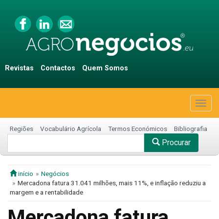
Revistas
Contactos
Quem Somos
Togg
navig
Regiões
Vocabulário Agrícola
Termos Económicos
Bibliografia
Procurar
início
Negócios
Mercadona fatura 31.041 milhões, mais 11%, e inflação reduziu a
margem e a rentabilidade
Mercadona fatura