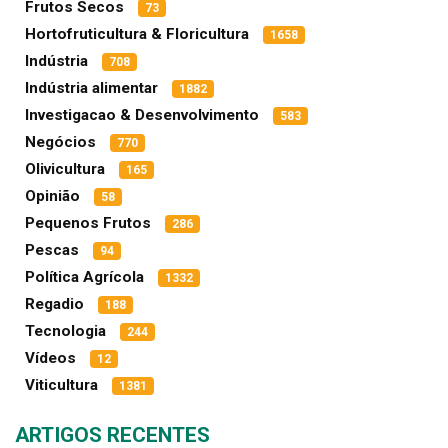
Frutos Secos
73
Hortofruticultura & Floricultura
1658
Indústria
708
Indústria alimentar
1882
Investigacao & Desenvolvimento
583
Negócios
770
Olivicultura
165
Opinião
58
Pequenos Frutos
286
Pescas
94
Política Agrícola
1332
Regadio
188
Tecnologia
244
Vídeos
12
Viticultura
1381
ARTIGOS RECENTES