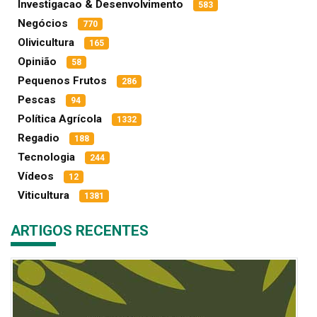
Investigacao & Desenvolvimento
583
Negócios
770
Olivicultura
165
Opinião
58
Pequenos Frutos
286
Pescas
94
Política Agrícola
1332
Regadio
188
Tecnologia
244
Vídeos
12
Viticultura
1381
ARTIGOS RECENTES