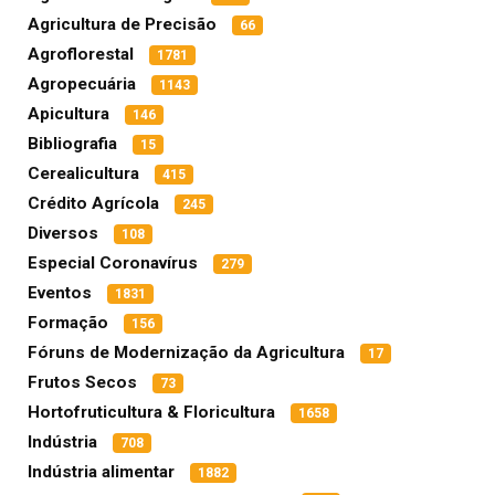
Agricultura de Precisão
66
Agroflorestal
1781
Agropecuária
1143
Apicultura
146
Bibliografia
15
Cerealicultura
415
Crédito Agrícola
245
Diversos
108
Especial Coronavírus
279
Eventos
1831
Formação
156
Fóruns de Modernização da Agricultura
17
Frutos Secos
73
Hortofruticultura & Floricultura
1658
Indústria
708
Indústria alimentar
1882