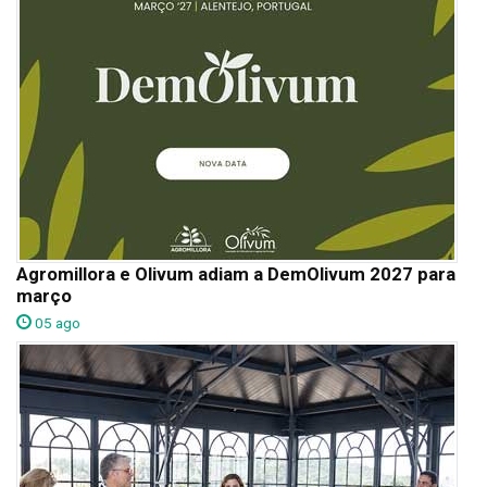
Agromillora e Olivum adiam a DemOlivum 2027 para
março
05 ago