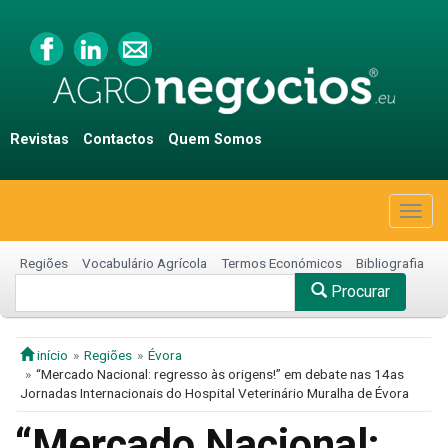
Revistas
Contactos
Quem Somos
Togg
navig
Regiões
Vocabulário Agrícola
Termos Económicos
Bibliografia
Procurar
início
Regiões
Évora
“Mercado Nacional: regresso às origens!” em debate nas 14as
Jornadas Internacionais do Hospital Veterinário Muralha de Évora
“Mercado Nacional: