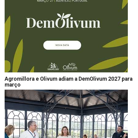
Agromillora e Olivum adiam a DemOlivum 2027 para
março