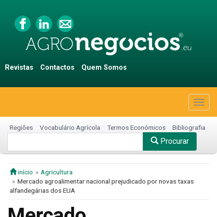
Revistas
Contactos
Quem Somos
Togg
navig
Regiões
Vocabulário Agrícola
Termos Económicos
Bibliografia
Procurar
início
Agricultura
Mercado agroalimentar nacional prejudicado por novas taxas
alfandegárias dos EUA
Mercado