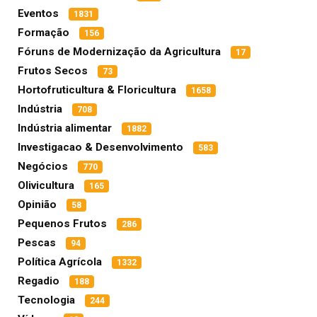
Eventos
1831
Formação
156
Fóruns de Modernização da Agricultura
17
Frutos Secos
73
Hortofruticultura & Floricultura
1658
Indústria
708
Indústria alimentar
1882
Investigacao & Desenvolvimento
583
Negócios
770
Olivicultura
165
Opinião
58
Pequenos Frutos
286
Pescas
94
Política Agrícola
1332
Regadio
188
Tecnologia
244