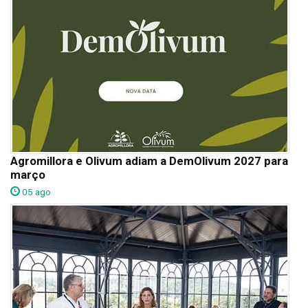
Agromillora e Olivum adiam a DemOlivum 2027 para
março
05 ago