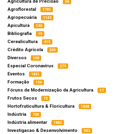
Agricultura de Precisão
66
Agroflorestal
1781
Agropecuária
1143
Apicultura
146
Bibliografia
15
Cerealicultura
415
Crédito Agrícola
245
Diversos
108
Especial Coronavírus
279
Eventos
1831
Formação
156
Fóruns de Modernização da Agricultura
17
Frutos Secos
73
Hortofruticultura & Floricultura
1658
Indústria
708
Indústria alimentar
1882
Investigacao & Desenvolvimento
583