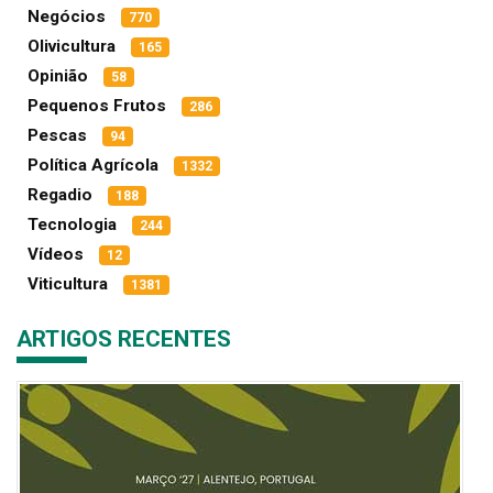
Negócios
770
Olivicultura
165
Opinião
58
Pequenos Frutos
286
Pescas
94
Política Agrícola
1332
Regadio
188
Tecnologia
244
Vídeos
12
Viticultura
1381
ARTIGOS RECENTES