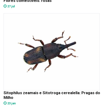
Flores comestíveis: rosas
27 jul
Sitophilus zeamais e Sitotroga cerealella: Pragas do
Milho
23 jan