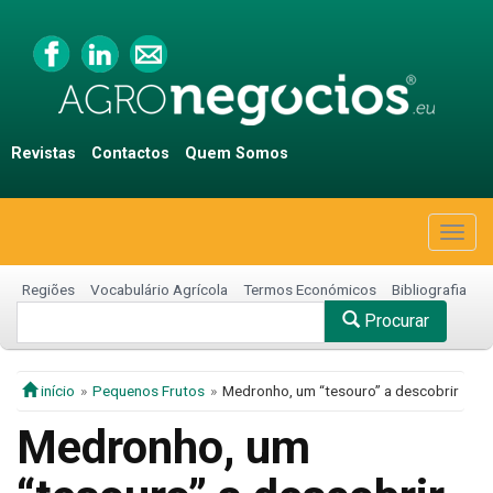
Revistas
Contactos
Quem Somos
Togg
navig
Regiões
Vocabulário Agrícola
Termos Económicos
Bibliografia
Procurar
início
Pequenos Frutos
Medronho, um “tesouro” a descobrir
Medronho, um