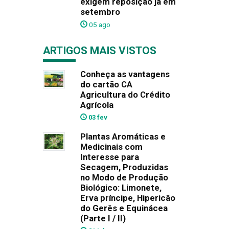
exigem reposição já em
setembro
05 ago
ARTIGOS MAIS VISTOS
Conheça as vantagens
do cartão CA
Agricultura do Crédito
Agrícola
03 fev
Plantas Aromáticas e
Medicinais com
Interesse para
Secagem, Produzidas
no Modo de Produção
Biológico: Limonete,
Erva príncipe, Hipericão
do Gerês e Equinácea
(Parte I / II)