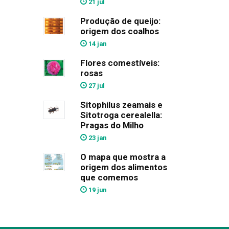
21 jul
Produção de queijo:
origem dos coalhos
14 jan
Flores comestíveis:
rosas
27 jul
Sitophilus zeamais e
Sitotroga cerealella:
Pragas do Milho
23 jan
O mapa que mostra a
origem dos alimentos
que comemos
19 jun