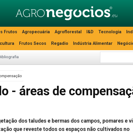
s Frutos
Agropecuária
Agroflorestal
I&D
Tecnologia
Ind
icultura
Frutos Secos
Regadio
Indústria Alimentar
Negóci
Bibliografia
 compensação
lo - áreas de compensa
getação dos taludes e bermas dos campos, pomares e v
tação que reveste todos os espaços não cultivados no