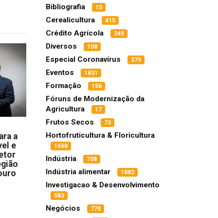
Bibliografia
15
Cerealicultura
415
Crédito Agrícola
245
Diversos
108
Especial Coronavírus
279
Eventos
1831
Formação
156
Fóruns de Modernização da
Agricultura
17
Frutos Secos
73
Hortofruticultura & Floricultura
ara a
el e
1658
etor
Indústria
708
egião
Indústria alimentar
ouro
1882
Investigacao & Desenvolvimento
583
Negócios
770