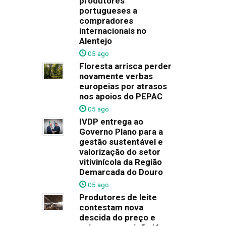
produtores
portugueses a
compradores
internacionais no
Alentejo
05 ago
Floresta arrisca perder
novamente verbas
europeias por atrasos
nos apoios do PEPAC
05 ago
IVDP entrega ao
Governo Plano para a
gestão sustentável e
valorização do setor
vitivinícola da Região
Demarcada do Douro
05 ago
Produtores de leite
contestam nova
descida do preço e