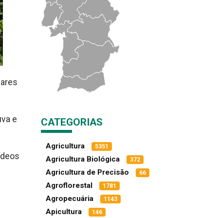
iares
uva e
CATEGORIAS
Agricultura
5351
ídeos
Agricultura Biológica
372
Agricultura de Precisão
66
Agroflorestal
1781
Agropecuária
1143
Apicultura
146