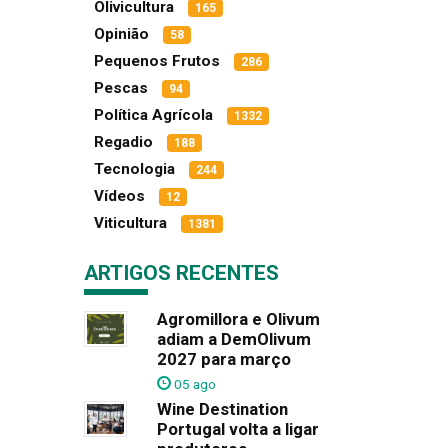
Olivicultura
165
Opinião
58
Pequenos Frutos
286
Pescas
94
Política Agrícola
1332
Regadio
188
Tecnologia
244
Vídeos
12
Viticultura
1381
ARTIGOS RECENTES
Agromillora e Olivum
adiam a DemOlivum
2027 para março
05 ago
Wine Destination
Portugal volta a ligar