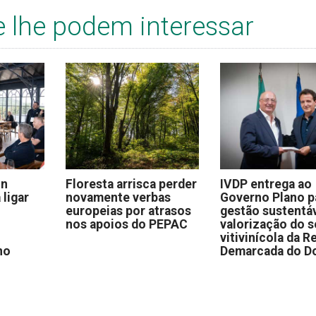
e lhe podem interessar
on
Floresta arrisca perder
IVDP entrega ao
 ligar
novamente verbas
Governo Plano p
europeias por atrasos
gestão sustentáv
nos apoios do PEPAC
valorização do s
vitivinícola da R
no
Demarcada do D