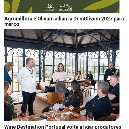
Agromillora e Olivum adiam a DemOlivum 2027 para
março
Wine Destination Portugal volta a ligar produtores