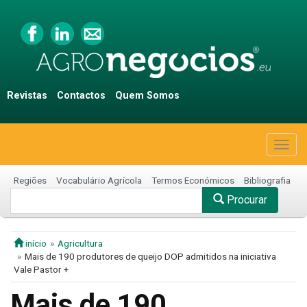
Revistas
Contactos
Quem Somos
Togg
navig
Regiões
Vocabulário Agrícola
Termos Económicos
Bibliografia
Procurar
início
Agricultura
Mais de 190 produtores de queijo DOP admitidos na iniciativa
Vale Pastor +
Mais de 190