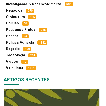
Investigacao & Desenvolvimento
583
Negócios
770
Olivicultura
165
Opinião
58
Pequenos Frutos
286
Pescas
94
Política Agrícola
1332
Regadio
188
Tecnologia
244
Vídeos
12
Viticultura
1381
ARTIGOS RECENTES