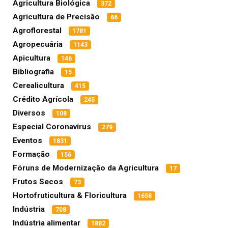
Agricultura Biológica
372
Agricultura de Precisão
66
Agroflorestal
1781
Agropecuária
1143
Apicultura
146
Bibliografia
15
Cerealicultura
415
Crédito Agrícola
245
Diversos
108
Especial Coronavírus
279
Eventos
1831
Formação
156
Fóruns de Modernização da Agricultura
17
Frutos Secos
73
Hortofruticultura & Floricultura
1658
Indústria
708
Indústria alimentar
1882