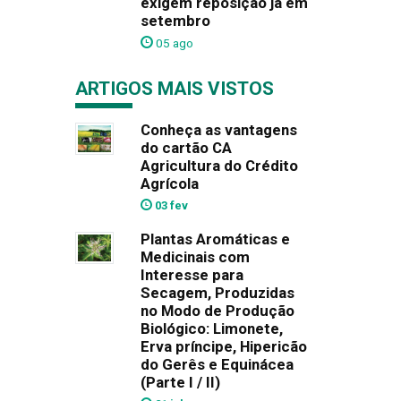
exigem reposição já em
setembro
05 ago
ARTIGOS MAIS VISTOS
Conheça as vantagens
do cartão CA
Agricultura do Crédito
Agrícola
03 fev
Plantas Aromáticas e
Medicinais com
Interesse para
Secagem, Produzidas
no Modo de Produção
Biológico: Limonete,
Erva príncipe, Hipericão
do Gerês e Equinácea
(Parte I / II)