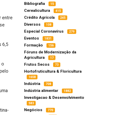
Bibliografia
15
Cerealicultura
415
r entre
Crédito Agrícola
245
Diversos
sse
108
Especial Coronavírus
279
Eventos
1831
s 6,5
Formação
156
Fóruns de Modernização da
Agricultura
17
 o
Frutos Secos
73
pelo
Hortofruticultura & Floricultura
1658
Indústria
708
 uma
Indústria alimentar
1882
Investigacao & Desenvolvimento
583
tina-
Negócios
770