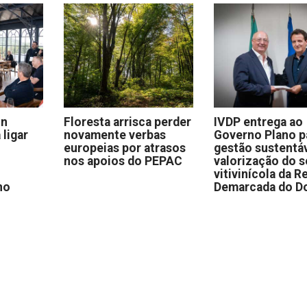
on
Floresta arrisca perder
IVDP entrega ao
 ligar
novamente verbas
Governo Plano p
europeias por atrasos
gestão sustentáv
nos apoios do PEPAC
valorização do s
vitivinícola da R
no
Demarcada do D