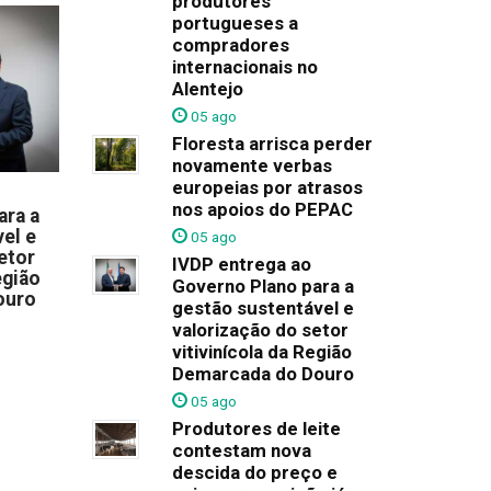
produtores
portugueses a
compradores
internacionais no
Alentejo
05 ago
Floresta arrisca perder
novamente verbas
europeias por atrasos
nos apoios do PEPAC
ara a
el e
05 ago
etor
IVDP entrega ao
egião
Governo Plano para a
ouro
gestão sustentável e
valorização do setor
vitivinícola da Região
Demarcada do Douro
05 ago
Produtores de leite
contestam nova
descida do preço e