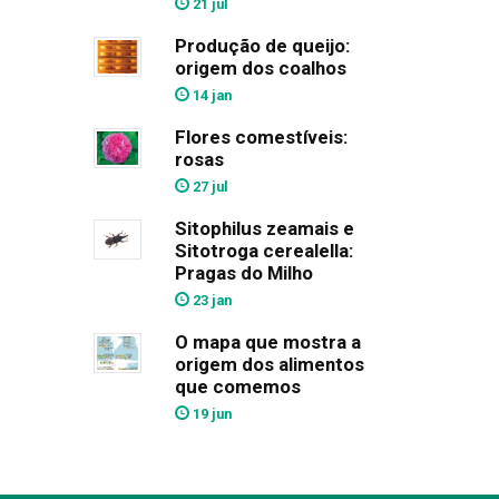
21 jul
Produção de queijo:
origem dos coalhos
14 jan
Flores comestíveis:
rosas
27 jul
Sitophilus zeamais e
Sitotroga cerealella:
Pragas do Milho
23 jan
O mapa que mostra a
origem dos alimentos
que comemos
19 jun