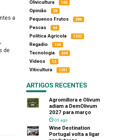
Olivicultura
165
Opinião
58
antes a
Pequenos Frutos
286
Pescas
94
Política Agrícola
1332
,
Regadio
188
s de
Tecnologia
244
Vídeos
12
Viticultura
1381
ARTIGOS RECENTES
Agromillora e Olivum
adiam a DemOlivum
2027 para março
05 ago
Wine Destination
Portugal volta a ligar