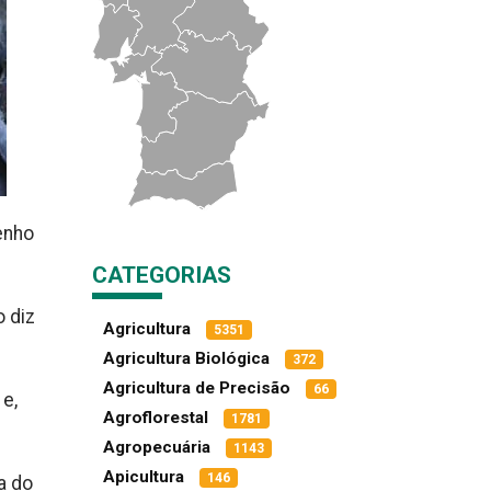
enho
CATEGORIAS
 diz
Agricultura
5351
Agricultura Biológica
372
Agricultura de Precisão
66
e,
Agroflorestal
1781
Agropecuária
1143
Apicultura
146
a do