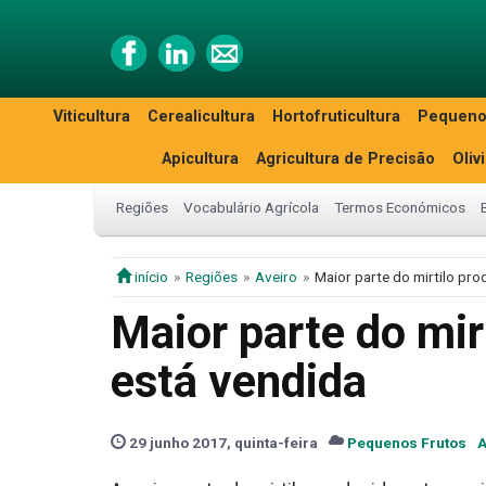
Viticultura
Cerealicultura
Hortofruticultura
Pequeno
Apicultura
Agricultura de Precisão
Oliv
Regiões
Vocabulário Agrícola
Termos Económicos
início
Regiões
Aveiro
Maior parte do mirtilo pro
Maior parte do mir
está vendida
29 junho 2017, quinta-feira
Pequenos Frutos
A