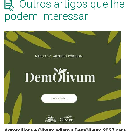
Outros artigos que lhe
podem interessar
Agromillora e Olivum adiam a DemOlivum 2027 para