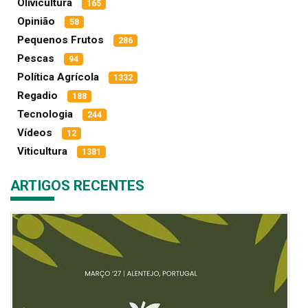
Olivicultura
165
Opinião
58
Pequenos Frutos
286
Pescas
94
Política Agrícola
1332
Regadio
188
Tecnologia
244
Vídeos
12
Viticultura
1381
ARTIGOS RECENTES