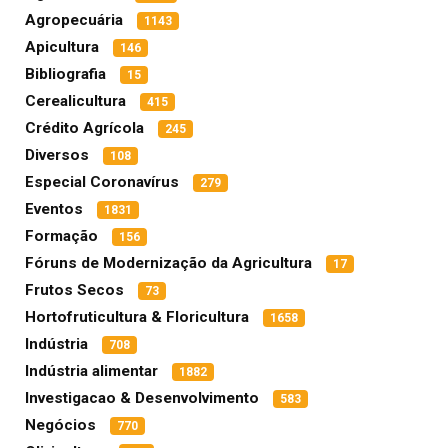
Agropecuária
1143
Apicultura
146
Bibliografia
15
Cerealicultura
415
Crédito Agrícola
245
Diversos
108
Especial Coronavírus
279
Eventos
1831
Formação
156
Fóruns de Modernização da Agricultura
17
Frutos Secos
73
Hortofruticultura & Floricultura
1658
Indústria
708
Indústria alimentar
1882
Investigacao & Desenvolvimento
583
Negócios
770