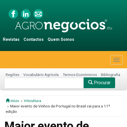
Revistas
Contactos
Quem Somos
Togg
navig
Regiões
Vocabulário Agrícola
Termos Económicos
Bibliografia
Procurar
início
Viticultura
Maior evento de Vinhos de Portugal no Brasil vai para a 11ª
edição
Maior evento de